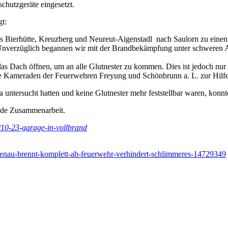
hutzgeräte eingesetzt.
t:
ierhütte, Kreuzberg und Neureut-Aigenstadl nach Saulorn zu einen Ga
 Unverzüglich begannen wir mit der Brandbekämpfung unter schweren 
s Dach öffnen, um an alle Glutnester zu kommen. Dies ist jedoch nur 
s die Kameraden der Feuerwehren Freyung und Schönbrunn a. L. zur Hilfe
tersucht hatten und keine Glutnester mehr feststellbar waren, konnt
ende Zusammenarbeit.
/10-23-garage-in-vollbrand
ohenau-brennt-komplett-ab-feuerwehr-verhindert-schlimmeres-14729349