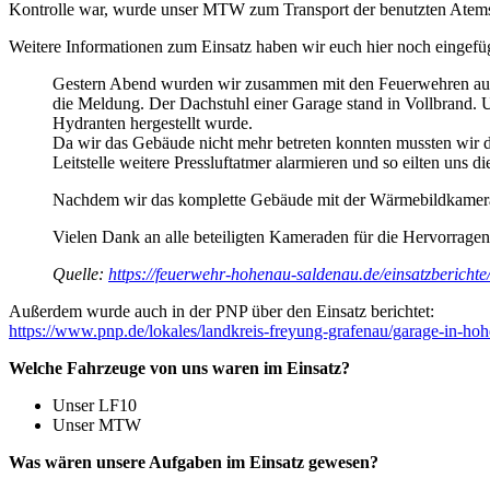
Kontrolle war, wurde unser MTW zum Transport der benutzten Atemsc
Weitere Informationen zum Einsatz haben wir euch hier noch eingefüg
Gestern Abend wurden wir zusammen mit den Feuerwehren aus B
die Meldung. Der Dachstuhl einer Garage stand in Vollbrand.
Hydranten hergestellt wurde.
Da wir das Gebäude nicht mehr betreten konnten mussten wir da
Leitstelle weitere Pressluftatmer alarmieren und so eilten un
Nachdem wir das komplette Gebäude mit der Wärmebildkamera un
Vielen Dank an alle beteiligten Kameraden für die Hervorrag
Quelle:
https://feuerwehr-hohenau-saldenau.de/einsatzberichte
Außerdem wurde auch in der PNP über den Einsatz berichtet:
https://www.pnp.de/lokales/landkreis-freyung-grafenau/garage-in-h
Welche Fahrzeuge von uns waren im Einsatz?
Unser LF10
Unser MTW
Was wären unsere Aufgaben im Einsatz gewesen?