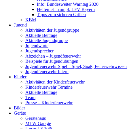
Info: Bundesweiter Warntag 2020
Helfen ist Trumpf: LFV Bayern
Tipps zum sicheren Grillen
KBM
Jugend
Aktivitäten der Jugendgruppe
Aktuelle Beiträge
Aktuelle Jugendgruppe
Jugendwarte
Jugendsprecher
Abzeichen – Jugendfeuerwehr
Beispiele für Jugendübungen
Jugendfeuerwehr Spiel – Spiel, Spaß, Feuerwehrwissen
Jugendfeuerwehr Intern
Kinder
Aktivitäten der Kinderfeuerwehr
Kinderfeuerwehr Termine
Aktuelle Beiträge
Team
Presse – Kinderfeuerwehr
Bilder
Geräte
Gerätehaus
MTW Garage
Unser LF 10/6