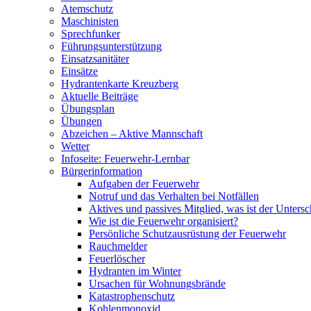
Atemschutz
Maschinisten
Sprechfunker
Führungsunterstützung
Einsatzsanitäter
Einsätze
Hydrantenkarte Kreuzberg
Aktuelle Beiträge
Übungsplan
Übungen
Abzeichen – Aktive Mannschaft
Wetter
Infoseite: Feuerwehr-Lernbar
Bürgerinformation
Aufgaben der Feuerwehr
Notruf und das Verhalten bei Notfällen
Aktives und passives Mitglied, was ist der Untersc
Wie ist die Feuerwehr organisiert?
Persönliche Schutzausrüstung der Feuerwehr
Rauchmelder
Feuerlöscher
Hydranten im Winter
Ursachen für Wohnungsbrände
Katastrophenschutz
Kohlenmonoxid