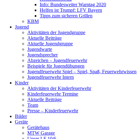
Info: Bundesweiter Warntag 2020
Helfen ist Trumpf: LFV Bayern
Tipps zum sicheren Grillen
KBM
Jugend
Aktivitäten der Jugendgruppe
Aktuelle Beiträge
Aktuelle Jugendgruppe
Jugendwarte
Jugendsprecher
Abzeichen – Jugendfeuerwehr
Beispiele für Jugendübungen
Jugendfeuerwehr Spiel – Spiel, Spaß, Feuerwehrwissen
Jugendfeuerwehr Intern
Kinder
Aktivitäten der Kinderfeuerwehr
Kinderfeuerwehr Termine
Aktuelle Beiträge
Team
Presse – Kinderfeuerwehr
Bilder
Geräte
Gerätehaus
MTW Garage
Unser LF 10/6