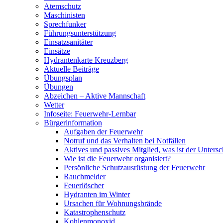
Atemschutz
Maschinisten
Sprechfunker
Führungsunterstützung
Einsatzsanitäter
Einsätze
Hydrantenkarte Kreuzberg
Aktuelle Beiträge
Übungsplan
Übungen
Abzeichen – Aktive Mannschaft
Wetter
Infoseite: Feuerwehr-Lernbar
Bürgerinformation
Aufgaben der Feuerwehr
Notruf und das Verhalten bei Notfällen
Aktives und passives Mitglied, was ist der Untersc
Wie ist die Feuerwehr organisiert?
Persönliche Schutzausrüstung der Feuerwehr
Rauchmelder
Feuerlöscher
Hydranten im Winter
Ursachen für Wohnungsbrände
Katastrophenschutz
Kohlenmonoxid