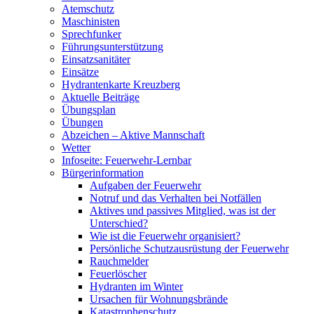
Atemschutz
Maschinisten
Sprechfunker
Führungsunterstützung
Einsatzsanitäter
Einsätze
Hydrantenkarte Kreuzberg
Aktuelle Beiträge
Übungsplan
Übungen
Abzeichen – Aktive Mannschaft
Wetter
Infoseite: Feuerwehr-Lernbar
Bürgerinformation
Aufgaben der Feuerwehr
Notruf und das Verhalten bei Notfällen
Aktives und passives Mitglied, was ist der
Unterschied?
Wie ist die Feuerwehr organisiert?
Persönliche Schutzausrüstung der Feuerwehr
Rauchmelder
Feuerlöscher
Hydranten im Winter
Ursachen für Wohnungsbrände
Katastrophenschutz