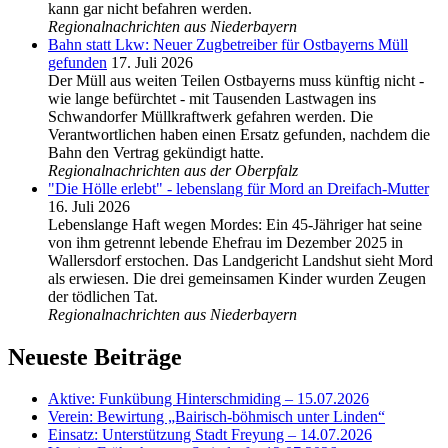
kann gar nicht befahren werden.
Regionalnachrichten aus Niederbayern
Bahn statt Lkw: Neuer Zugbetreiber für Ostbayerns Müll
gefunden
17. Juli 2026
Der Müll aus weiten Teilen Ostbayerns muss künftig nicht -
wie lange befürchtet - mit Tausenden Lastwagen ins
Schwandorfer Müllkraftwerk gefahren werden. Die
Verantwortlichen haben einen Ersatz gefunden, nachdem die
Bahn den Vertrag gekündigt hatte.
Regionalnachrichten aus der Oberpfalz
"Die Hölle erlebt" - lebenslang für Mord an Dreifach-Mutter
16. Juli 2026
Lebenslange Haft wegen Mordes: Ein 45-Jähriger hat seine
von ihm getrennt lebende Ehefrau im Dezember 2025 in
Wallersdorf erstochen. Das Landgericht Landshut sieht Mord
als erwiesen. Die drei gemeinsamen Kinder wurden Zeugen
der tödlichen Tat.
Regionalnachrichten aus Niederbayern
Neueste Beiträge
Aktive: Funkübung Hinterschmiding – 15.07.2026
Verein: Bewirtung „Bairisch-böhmisch unter Linden“
Einsatz: Unterstützung Stadt Freyung – 14.07.2026