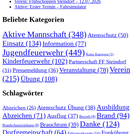
Verein: Frühschoppen Steindorf – 12.07.2026
Aktive: Erster Termin – Fahrsimulator
Beliebte Kategorien
Aktive Mannschaft
(348)
Atemschutz
(50)
Einsatz
(134)
Information
(77)
Jugendfeuerwehr
(449)
Keine Kategorie
(5)
Kinderfeuerwehr
(102)
Partnerschaft FF Steindorf
Verein
Veranstaltung
(78)
Pressemeldung
(36)
(31)
(215)
Übung
(108)
Schlagwörter
Ausbildung
Atemschutz Übung
(38)
Abzeichen
(26)
Brand
(94)
Abzeichen
(71)
Ausflug
(37)
Bewerb
(8)
Danke
(124)
Brauchtum
(39)
Brandschutzerziehung
(8)
Dorfgemeinschaft
(64)
Funkübung
Fahrzeugkunde
(10)