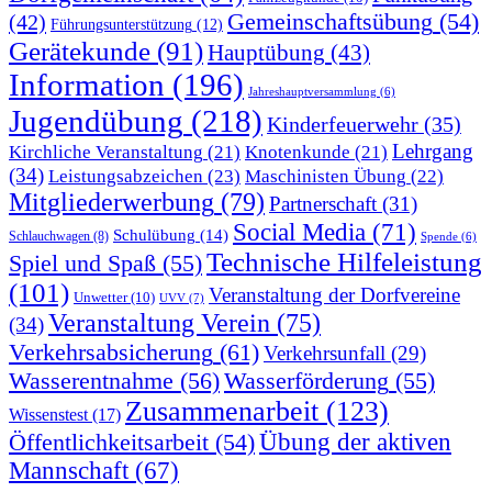
Gemeinschaftsübung
(54)
(42)
Führungsunterstützung
(12)
Gerätekunde
(91)
Hauptübung
(43)
Information
(196)
Jahreshauptversammlung
(6)
Jugendübung
(218)
Kinderfeuerwehr
(35)
Lehrgang
Kirchliche Veranstaltung
(21)
Knotenkunde
(21)
(34)
Leistungsabzeichen
(23)
Maschinisten Übung
(22)
Mitgliederwerbung
(79)
Partnerschaft
(31)
Social Media
(71)
Schulübung
(14)
Schlauchwagen
(8)
Spende
(6)
Technische Hilfeleistung
Spiel und Spaß
(55)
(101)
Veranstaltung der Dorfvereine
Unwetter
(10)
UVV
(7)
Veranstaltung Verein
(75)
(34)
Verkehrsabsicherung
(61)
Verkehrsunfall
(29)
Wasserentnahme
(56)
Wasserförderung
(55)
Zusammenarbeit
(123)
Wissenstest
(17)
Übung der aktiven
Öffentlichkeitsarbeit
(54)
Mannschaft
(67)