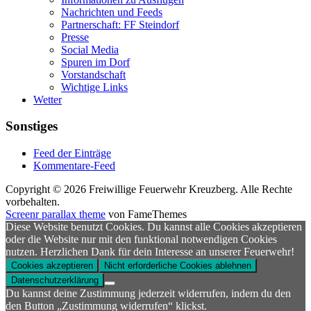
Nachrichten und Feeds
Partnerschaft: FF Steindorf
Presse
Social Media
Spuren im Dorf
Vorstandschaft
Wichtige Links
Wetter
Sonstiges
Feed der Einträge
Kommentare-Feed
Copyright © 2026 Freiwillige Feuerwehr Kreuzberg. Alle Rechte
vorbehalten.
Screenr parallax theme
von FameThemes
Diese Website benutzt Cookies. Du kannst alle Cookies akzeptieren
oder die Website nur mit den funktional notwendigen Cookies
nutzen. Herzlichen Dank für dein Interesse an unserer Feuerwehr!
Cookies akzeptieren
Nicht erforderliche Cookies ablehnen
Datenschutzerklärung
Du kannst deine Zustimmung jederzeit widerrufen, indem du den
den Button „Zustimmung widerrufen“ klickst.