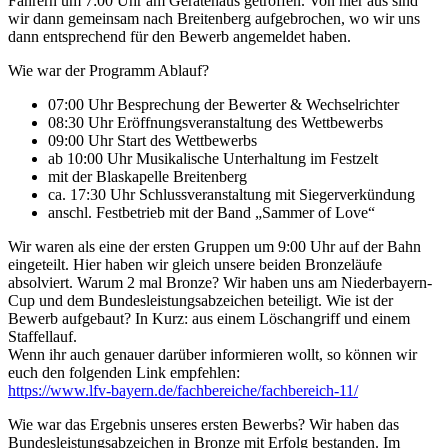
Fahrern um 7:00 Uhr am Gerätehaus getroffen. Von hier aus sind
wir dann gemeinsam nach Breitenberg aufgebrochen, wo wir uns
dann entsprechend für den Bewerb angemeldet haben.
Wie war der Programm Ablauf?
07:00 Uhr Besprechung der Bewerter & Wechselrichter
08:30 Uhr Eröffnungsveranstaltung des Wettbewerbs
09:00 Uhr Start des Wettbewerbs
ab 10:00 Uhr Musikalische Unterhaltung im Festzelt
mit der Blaskapelle Breitenberg
ca. 17:30 Uhr Schlussveranstaltung mit Siegerverkündung
anschl. Festbetrieb mit der Band „Sammer of Love“
Wir waren als eine der ersten Gruppen um 9:00 Uhr auf der Bahn
eingeteilt. Hier haben wir gleich unsere beiden Bronzeläufe
absolviert. Warum 2 mal Bronze? Wir haben uns am Niederbayern-
Cup und dem Bundesleistungsabzeichen beteiligt. Wie ist der
Bewerb aufgebaut? In Kurz: aus einem Löschangriff und einem
Staffellauf.
Wenn ihr auch genauer darüber informieren wollt, so können wir
euch den folgenden Link empfehlen:
https://www.lfv-bayern.de/fachbereiche/fachbereich-11/
Wie war das Ergebnis unseres ersten Bewerbs? Wir haben das
Bundesleistungsabzeichen in Bronze mit Erfolg bestanden. Im