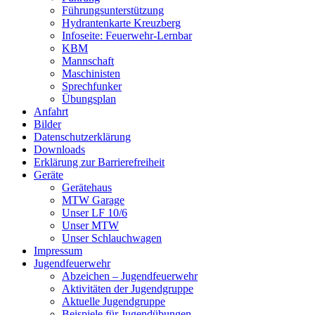
Führungsunterstützung
Hydrantenkarte Kreuzberg
Infoseite: Feuerwehr-Lernbar
KBM
Mannschaft
Maschinisten
Sprechfunker
Übungsplan
Anfahrt
Bilder
Datenschutzerklärung
Downloads
Erklärung zur Barriere­frei­heit
Geräte
Gerätehaus
MTW Garage
Unser LF 10/6
Unser MTW
Unser Schlauchwagen
Impressum
Jugendfeuerwehr
Abzeichen – Jugendfeuerwehr
Aktivitäten der Jugendgruppe
Aktuelle Jugendgruppe
Beispiele für Jugendübungen