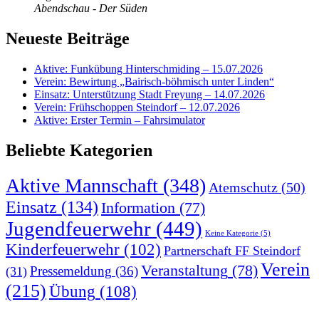
Abendschau - Der Süden
Neueste Beiträge
Aktive: Funkübung Hinterschmiding – 15.07.2026
Verein: Bewirtung „Bairisch-böhmisch unter Linden“
Einsatz: Unterstützung Stadt Freyung – 14.07.2026
Verein: Frühschoppen Steindorf – 12.07.2026
Aktive: Erster Termin – Fahrsimulator
Beliebte Kategorien
Aktive Mannschaft
(348)
Atemschutz
(50)
Einsatz
(134)
Information
(77)
Jugendfeuerwehr
(449)
Keine Kategorie
(5)
Kinderfeuerwehr
(102)
Partnerschaft FF Steindorf
Verein
Veranstaltung
(78)
Pressemeldung
(36)
(31)
(215)
Übung
(108)