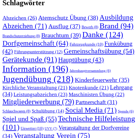
Schlagwörter
Ausbildung
Atemschutz Übung
(38)
Abzeichen
(26)
Brand
(94)
Abzeichen
(71)
Ausflug
(37)
Bewerb
(8)
Danke
(124)
Brauchtum
(39)
Brandschutzerziehung
(8)
Dorfgemeinschaft
(64)
Funkübung
Fahrzeugkunde
(10)
Gemeinschaftsübung
(54)
(42)
Führungsunterstützung
(12)
Gerätekunde
(91)
Hauptübung
(43)
Information
(196)
Jahreshauptversammlung
(6)
Jugendübung
(218)
Kinderfeuerwehr
(35)
Lehrgang
Kirchliche Veranstaltung
(21)
Knotenkunde
(21)
(34)
Leistungsabzeichen
(23)
Maschinisten Übung
(22)
Mitgliederwerbung
(79)
Partnerschaft
(31)
Social Media
(71)
Schulübung
(14)
Schlauchwagen
(8)
Spende
(6)
Technische Hilfeleistung
Spiel und Spaß
(55)
(101)
Veranstaltung der Dorfvereine
Unwetter
(10)
UVV
(7)
Veranstaltung Verein
(75)
(34)