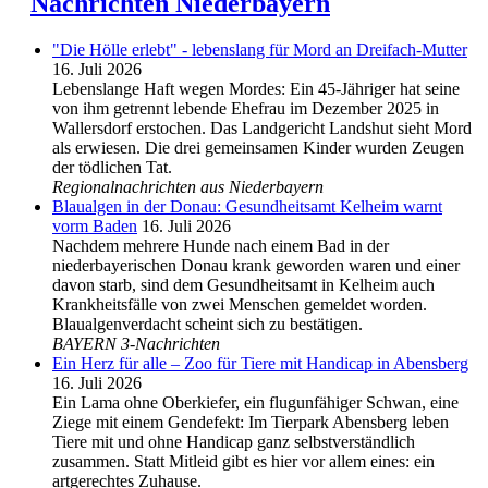
Nachrichten Niederbayern
"Die Hölle erlebt" - lebenslang für Mord an Dreifach-Mutter
16. Juli 2026
Lebenslange Haft wegen Mordes: Ein 45-Jähriger hat seine
von ihm getrennt lebende Ehefrau im Dezember 2025 in
Wallersdorf erstochen. Das Landgericht Landshut sieht Mord
als erwiesen. Die drei gemeinsamen Kinder wurden Zeugen
der tödlichen Tat.
Regionalnachrichten aus Niederbayern
Blaualgen in der Donau: Gesundheitsamt Kelheim warnt
vorm Baden
16. Juli 2026
Nachdem mehrere Hunde nach einem Bad in der
niederbayerischen Donau krank geworden waren und einer
davon starb, sind dem Gesundheitsamt in Kelheim auch
Krankheitsfälle von zwei Menschen gemeldet worden.
Blaualgenverdacht scheint sich zu bestätigen.
BAYERN 3-Nachrichten
Ein Herz für alle – Zoo für Tiere mit Handicap in Abensberg
16. Juli 2026
Ein Lama ohne Oberkiefer, ein flugunfähiger Schwan, eine
Ziege mit einem Gendefekt: Im Tierpark Abensberg leben
Tiere mit und ohne Handicap ganz selbstverständlich
zusammen. Statt Mitleid gibt es hier vor allem eines: ein
artgerechtes Zuhause.