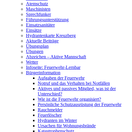
Atemschutz
Maschinisten
Sprechfunker
Führungsunterstützung
Einsatzsanitäter
Einsätze
Hydrantenkarte Kreuzberg
Aktuelle Beiträge
Übungsplan
Übungen
Abzeichen – Aktive Mannschaft
Wetter
Infoseite: Feuerwehr-Lernbar
Bürgerinformation
Aufgaben der Feuerwehr
Notruf und das Verhalten bei Notfällen
Aktives und passives Mitglied, was ist der
Unterschied?
Wie ist die Feuerwehr organisiert?
Persönliche Schutzausrüstung der Feuerwehr
Rauchmelder
Feuerlöscher
Hydranten im Winter
Ursachen für Wohnungsbrände
Katastrophenschutz