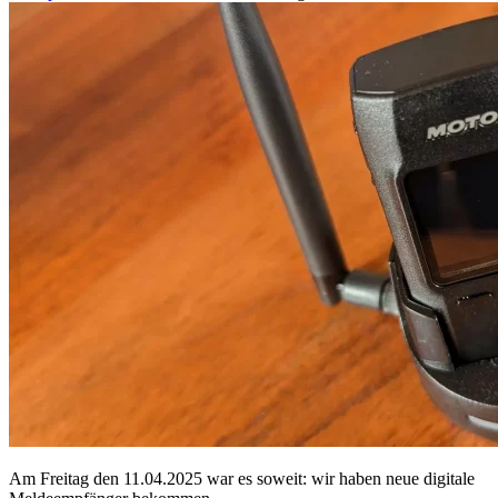
Am Freitag den 11.04.2025 war es soweit: wir haben neue digitale