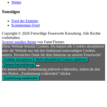
Wetter
Sonstiges
Feed der Einträge
Kommentare-Feed
Copyright © 2026 Freiwillige Feuerwehr Kreuzberg. Alle Rechte
vorbehalten.
Screenr parallax theme
von FameThemes
Diese Website benutzt Cookies. Du kannst alle Cookies akzeptieren
oder die Website nur mit den funktional notwendigen Cookies
nutzen. Herzlichen Dank für dein Interesse an unserer Feuerwehr!
Cookies akzeptieren
Nicht erforderliche Cookies ablehnen
Datenschutzerklärung
Du kannst deine Zustimmung jederzeit widerrufen, indem du den
den Button „Zustimmung widerrufen“ klickst.
Zustimmung wiederrufen