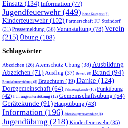
Einsatz
(134)
Information
(77)
Jugendfeuerwehr
(449)
Keine Kategorie
(5)
Kinderfeuerwehr
(102)
Partnerschaft FF Steindorf
Verein
Veranstaltung
(78)
Pressemeldung
(36)
(31)
(215)
Übung
(108)
Schlagwörter
Ausbildung
Atemschutz Übung
(38)
Abzeichen
(26)
Brand
(94)
Abzeichen
(71)
Ausflug
(37)
Bewerb
(8)
Danke
(124)
Brauchtum
(39)
Brandschutzerziehung
(8)
Dorfgemeinschaft
(64)
Funkübung
Fahrzeugkunde
(10)
Gemeinschaftsübung
(54)
(42)
Führungsunterstützung
(12)
Gerätekunde
(91)
Hauptübung
(43)
Information
(196)
Jahreshauptversammlung
(6)
Jugendübung
(218)
Kinderfeuerwehr
(35)