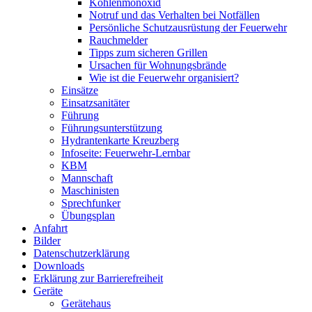
Kohlenmonoxid
Notruf und das Verhalten bei Notfällen
Persönliche Schutzausrüstung der Feuerwehr
Rauchmelder
Tipps zum sicheren Grillen
Ursachen für Wohnungsbrände
Wie ist die Feuerwehr organisiert?
Einsätze
Einsatzsanitäter
Führung
Führungsunterstützung
Hydrantenkarte Kreuzberg
Infoseite: Feuerwehr-Lernbar
KBM
Mannschaft
Maschinisten
Sprechfunker
Übungsplan
Anfahrt
Bilder
Datenschutzerklärung
Downloads
Erklärung zur Barriere­frei­heit
Geräte
Gerätehaus