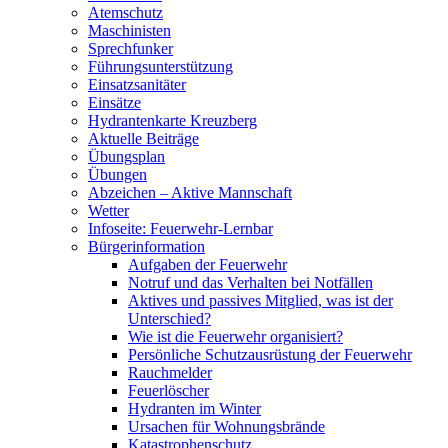
Atemschutz
Maschinisten
Sprechfunker
Führungsunterstützung
Einsatzsanitäter
Einsätze
Hydrantenkarte Kreuzberg
Aktuelle Beiträge
Übungsplan
Übungen
Abzeichen – Aktive Mannschaft
Wetter
Infoseite: Feuerwehr-Lernbar
Bürgerinformation
Aufgaben der Feuerwehr
Notruf und das Verhalten bei Notfällen
Aktives und passives Mitglied, was ist der
Unterschied?
Wie ist die Feuerwehr organisiert?
Persönliche Schutzausrüstung der Feuerwehr
Rauchmelder
Feuerlöscher
Hydranten im Winter
Ursachen für Wohnungsbrände
Katastrophenschutz