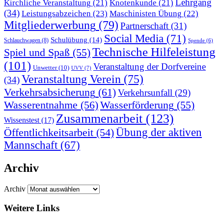
Lehrgang
Kirchliche Veranstaltung
(21)
Knotenkunde
(21)
(34)
Leistungsabzeichen
(23)
Maschinisten Übung
(22)
Mitgliederwerbung
(79)
Partnerschaft
(31)
Social Media
(71)
Schulübung
(14)
Schlauchwagen
(8)
Spende
(6)
Technische Hilfeleistung
Spiel und Spaß
(55)
(101)
Veranstaltung der Dorfvereine
Unwetter
(10)
UVV
(7)
Veranstaltung Verein
(75)
(34)
Verkehrsabsicherung
(61)
Verkehrsunfall
(29)
Wasserentnahme
(56)
Wasserförderung
(55)
Zusammenarbeit
(123)
Wissenstest
(17)
Übung der aktiven
Öffentlichkeitsarbeit
(54)
Mannschaft
(67)
Archiv
Archiv
Weitere Links