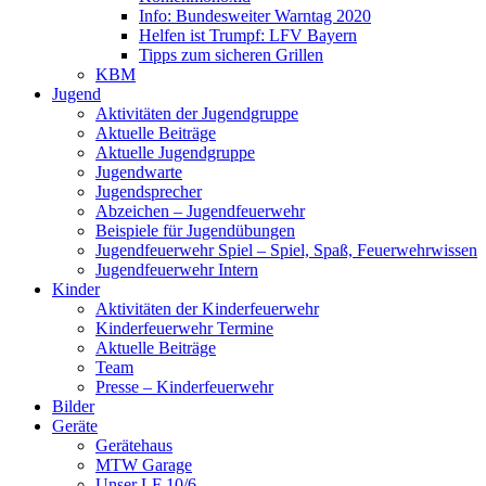
Info: Bundesweiter Warntag 2020
Helfen ist Trumpf: LFV Bayern
Tipps zum sicheren Grillen
KBM
Jugend
Aktivitäten der Jugendgruppe
Aktuelle Beiträge
Aktuelle Jugendgruppe
Jugendwarte
Jugendsprecher
Abzeichen – Jugendfeuerwehr
Beispiele für Jugendübungen
Jugendfeuerwehr Spiel – Spiel, Spaß, Feuerwehrwissen
Jugendfeuerwehr Intern
Kinder
Aktivitäten der Kinderfeuerwehr
Kinderfeuerwehr Termine
Aktuelle Beiträge
Team
Presse – Kinderfeuerwehr
Bilder
Geräte
Gerätehaus
MTW Garage
Unser LF 10/6