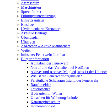
Atemschutz
Maschinisten
Sprechfunker
Führungsunterstützung
Einsatzsanitäter
Einsätze
Hydrantenkarte Kreuzberg
Aktuelle Beiträge
Übungsplan
Übungen
Abzeichen – Aktive Mannschaft
Wetter
Infoseite: Feuerwehr-Lernbar
Bürgerinformation
Aufgaben der Feuerwehr
Notruf und das Verhalten bei Notfällen
Aktives und passives Mitglied, was ist der Untersc
Wie ist die Feuerwehr organisiert?
Persönliche Schutzausrüstung der Feuerwehr
Rauchmelder
Feuerlöscher
Hydranten im Winter
Ursachen für Wohnungsbrände
Katastrophenschutz
Kohlenmonoxid