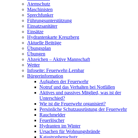
Atemschutz
Maschinisten
Sprechfunker
Führungsunterstützung
Einsatzsanitäter
Einsätze
Hydrantenkarte Kreuzberg
Aktuelle Beiträge
Übungsplan
Übungen
Abzeichen – Aktive Mannschaft
Wetter
Infoseite: Feuerwehr-Lernbar
Bürgerinformation
Aufgaben der Feuerwehr
Notruf und das Verhalten bei Notfällen
Aktives und passives Mitglied, was ist der
Unterschied?
Wie ist die Feuerwehr organisiert?
Persönliche Schutzausrüstung der Feuerwehr
Rauchmelder
Feuerlöscher
Hydranten im Winter
Ursachen für Wohnungsbrände
Katastrophenschutz