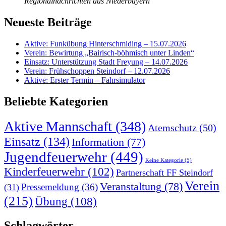
Regionalnachrichten aus Niederbayern
Neueste Beiträge
Aktive: Funkübung Hinterschmiding – 15.07.2026
Verein: Bewirtung „Bairisch-böhmisch unter Linden“
Einsatz: Unterstützung Stadt Freyung – 14.07.2026
Verein: Frühschoppen Steindorf – 12.07.2026
Aktive: Erster Termin – Fahrsimulator
Beliebte Kategorien
Aktive Mannschaft
(348)
Atemschutz
(50)
Einsatz
(134)
Information
(77)
Jugendfeuerwehr
(449)
Keine Kategorie
(5)
Kinderfeuerwehr
(102)
Partnerschaft FF Steindorf
Verein
Veranstaltung
(78)
Pressemeldung
(36)
(31)
(215)
Übung
(108)
Schlagwörter