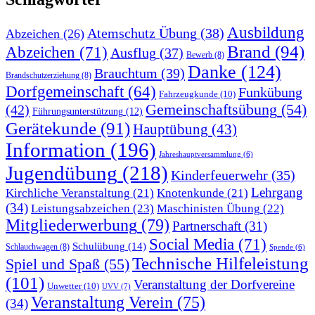
Ausbildung
Atemschutz Übung
(38)
Abzeichen
(26)
Brand
(94)
Abzeichen
(71)
Ausflug
(37)
Bewerb
(8)
Danke
(124)
Brauchtum
(39)
Brandschutzerziehung
(8)
Dorfgemeinschaft
(64)
Funkübung
Fahrzeugkunde
(10)
Gemeinschaftsübung
(54)
(42)
Führungsunterstützung
(12)
Gerätekunde
(91)
Hauptübung
(43)
Information
(196)
Jahreshauptversammlung
(6)
Jugendübung
(218)
Kinderfeuerwehr
(35)
Lehrgang
Kirchliche Veranstaltung
(21)
Knotenkunde
(21)
(34)
Leistungsabzeichen
(23)
Maschinisten Übung
(22)
Mitgliederwerbung
(79)
Partnerschaft
(31)
Social Media
(71)
Schulübung
(14)
Schlauchwagen
(8)
Spende
(6)
Technische Hilfeleistung
Spiel und Spaß
(55)
(101)
Veranstaltung der Dorfvereine
Unwetter
(10)
UVV
(7)
Veranstaltung Verein
(75)
(34)