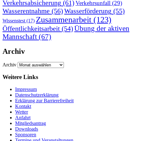
Verkehrsabsicherung
(61)
Verkehrsunfall
(29)
Wasserentnahme
(56)
Wasserförderung
(55)
Zusammenarbeit
(123)
Wissenstest
(17)
Übung der aktiven
Öffentlichkeitsarbeit
(54)
Mannschaft
(67)
Archiv
Archiv
Weitere Links
Impressum
Datenschutzerklärung
Erklärung zur Barriere­frei­heit
Kontakt
Wetter
Anfahrt
Mitgliedsantrag
Downloads
Sponsoren
Termine und Veranstaltungen