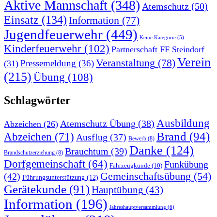
Aktive Mannschaft
(348)
Atemschutz
(50)
Einsatz
(134)
Information
(77)
Jugendfeuerwehr
(449)
Keine Kategorie
(5)
Kinderfeuerwehr
(102)
Partnerschaft FF Steindorf
Verein
Veranstaltung
(78)
Pressemeldung
(36)
(31)
(215)
Übung
(108)
Schlagwörter
Ausbildung
Atemschutz Übung
(38)
Abzeichen
(26)
Brand
(94)
Abzeichen
(71)
Ausflug
(37)
Bewerb
(8)
Danke
(124)
Brauchtum
(39)
Brandschutzerziehung
(8)
Dorfgemeinschaft
(64)
Funkübung
Fahrzeugkunde
(10)
Gemeinschaftsübung
(54)
(42)
Führungsunterstützung
(12)
Gerätekunde
(91)
Hauptübung
(43)
Information
(196)
Jahreshauptversammlung
(6)