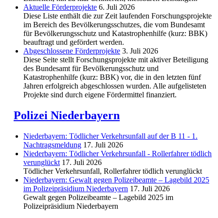
Aktuelle Förderprojekte
6. Juli 2026
Diese Liste enthält die zur Zeit laufenden Forschungsprojekte
im Bereich des Be­völkerungs­schutzes, die vom Bundesamt
für Bevölkerungsschutz und Katastrophenhilfe (kurz: BBK)
beauftragt und gefördert werden.
Abgeschlos­sene Förderprojekte
3. Juli 2026
Diese Seite stellt Forschungsprojekte mit aktiver Beteiligung
des Bundesamt für Bevölkerungsschutz und
Katastrophenhilfe (kurz: BBK) vor, die in den letzten fünf
Jahren erfolgreich abgeschlossen wurden. Alle aufgelisteten
Projekte sind durch eigene Fördermittel finanziert.
Polizei Niederbayern
Niederbayern: Tödlicher Verkehrsunfall auf der B 11 - 1.
Nachtragsmeldung
17. Juli 2026
Niederbayern: Tödlicher Verkehrsunfall - Rollerfahrer tödlich
verunglückt
17. Juli 2026
Tödlicher Verkehrsunfall, Rollerfahrer tödlich verunglückt
Niederbayern: Gewalt gegen Polizeibeamte – Lagebild 2025
im Polizeipräsidium Niederbayern
17. Juli 2026
Gewalt gegen Polizeibeamte – Lagebild 2025 im
Polizeipräsidium Niederbayern