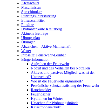
Atemschutz
Maschinisten
Sprechfunker
Führungsunterstützung
Einsatzsanitäter
Einsätze
Hydrantenkarte Kreuzberg
Aktuelle Beiträge
Übungsplan
Übungen
Abzeichen – Aktive Mannschaft
Wetter
Infoseite: Feuerwehr-Lernbar
Bürgerinformation
Aufgaben der Feuerwehr
Notruf und das Verhalten bei Notfällen
Aktives und passives Mitglied, was ist der
Unterschied?
Wie ist die Feuerwehr organisiert?
Persönliche Schutzausrüstung der Feuerwehr
Rauchmelder
Feuerlöscher
Hydranten im Winter
Ursachen für Wohnungsbrände
Katastrophenschutz