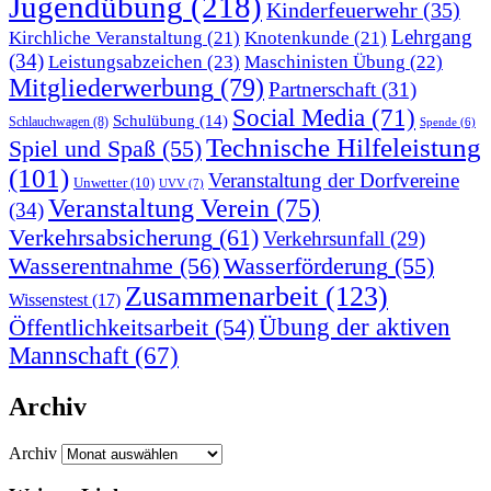
Jugendübung
(218)
Kinderfeuerwehr
(35)
Lehrgang
Kirchliche Veranstaltung
(21)
Knotenkunde
(21)
(34)
Leistungsabzeichen
(23)
Maschinisten Übung
(22)
Mitgliederwerbung
(79)
Partnerschaft
(31)
Social Media
(71)
Schulübung
(14)
Schlauchwagen
(8)
Spende
(6)
Technische Hilfeleistung
Spiel und Spaß
(55)
(101)
Veranstaltung der Dorfvereine
Unwetter
(10)
UVV
(7)
Veranstaltung Verein
(75)
(34)
Verkehrsabsicherung
(61)
Verkehrsunfall
(29)
Wasserentnahme
(56)
Wasserförderung
(55)
Zusammenarbeit
(123)
Wissenstest
(17)
Übung der aktiven
Öffentlichkeitsarbeit
(54)
Mannschaft
(67)
Archiv
Archiv