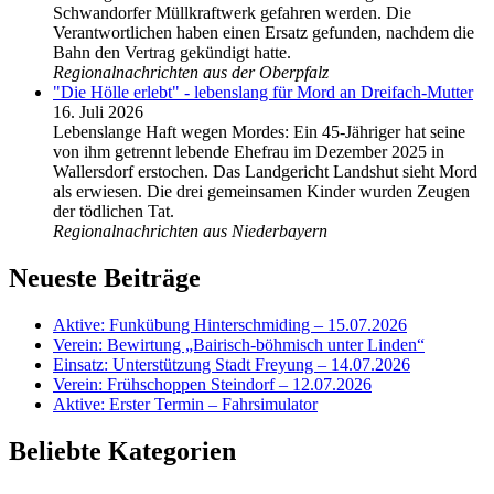
Schwandorfer Müllkraftwerk gefahren werden. Die
Verantwortlichen haben einen Ersatz gefunden, nachdem die
Bahn den Vertrag gekündigt hatte.
Regionalnachrichten aus der Oberpfalz
"Die Hölle erlebt" - lebenslang für Mord an Dreifach-Mutter
16. Juli 2026
Lebenslange Haft wegen Mordes: Ein 45-Jähriger hat seine
von ihm getrennt lebende Ehefrau im Dezember 2025 in
Wallersdorf erstochen. Das Landgericht Landshut sieht Mord
als erwiesen. Die drei gemeinsamen Kinder wurden Zeugen
der tödlichen Tat.
Regionalnachrichten aus Niederbayern
Neueste Beiträge
Aktive: Funkübung Hinterschmiding – 15.07.2026
Verein: Bewirtung „Bairisch-böhmisch unter Linden“
Einsatz: Unterstützung Stadt Freyung – 14.07.2026
Verein: Frühschoppen Steindorf – 12.07.2026
Aktive: Erster Termin – Fahrsimulator
Beliebte Kategorien