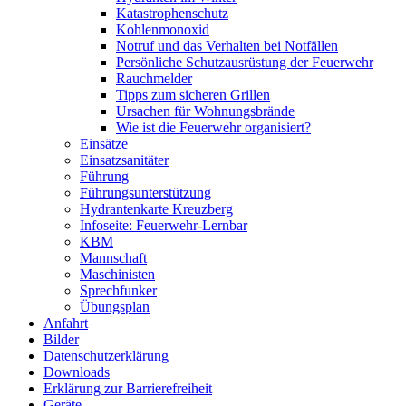
Katastrophenschutz
Kohlenmonoxid
Notruf und das Verhalten bei Notfällen
Persönliche Schutzausrüstung der Feuerwehr
Rauchmelder
Tipps zum sicheren Grillen
Ursachen für Wohnungsbrände
Wie ist die Feuerwehr organisiert?
Einsätze
Einsatzsanitäter
Führung
Führungsunterstützung
Hydrantenkarte Kreuzberg
Infoseite: Feuerwehr-Lernbar
KBM
Mannschaft
Maschinisten
Sprechfunker
Übungsplan
Anfahrt
Bilder
Datenschutzerklärung
Downloads
Erklärung zur Barriere­frei­heit
Geräte