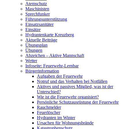
Atemschutz
Maschinisten
Sprechfunker
Führungsunterstützung
Einsatzsanitäter
Einsätze
Hydrantenkarte Kreuzberg
Aktuelle Beiträge
Übungsplan
Übungen
Abzeichen – Aktive Mannschaft
Wetter
Infoseite: Feuerwehr-Lernbar
Bürgerinformation
Aufgaben der Feuerwehr
Notruf und das Verhalten bei Notfällen
Aktives und passives Mitglied, was ist der
Unterschied?
Wie ist die Feuerwehr organisiert?
Persönliche Schutzausrüstung der Feuerwehr
Rauchmelder
Feuerlöscher
Hydranten im Winter
Ursachen für Wohnungsbrände
Katastrophenschutz