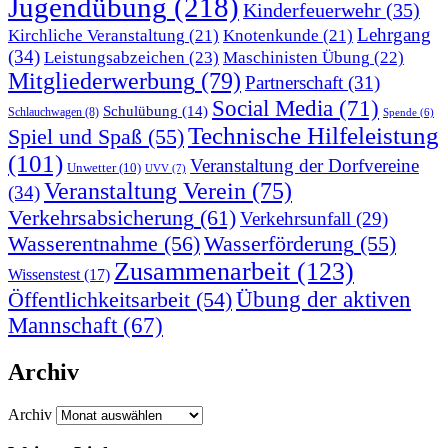
Jugendübung
(218)
Kinderfeuerwehr
(35)
Lehrgang
Kirchliche Veranstaltung
(21)
Knotenkunde
(21)
(34)
Leistungsabzeichen
(23)
Maschinisten Übung
(22)
Mitgliederwerbung
(79)
Partnerschaft
(31)
Social Media
(71)
Schulübung
(14)
Schlauchwagen
(8)
Spende
(6)
Technische Hilfeleistung
Spiel und Spaß
(55)
(101)
Veranstaltung der Dorfvereine
Unwetter
(10)
UVV
(7)
Veranstaltung Verein
(75)
(34)
Verkehrsabsicherung
(61)
Verkehrsunfall
(29)
Wasserentnahme
(56)
Wasserförderung
(55)
Zusammenarbeit
(123)
Wissenstest
(17)
Übung der aktiven
Öffentlichkeitsarbeit
(54)
Mannschaft
(67)
Archiv
Archiv