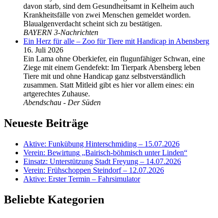
davon starb, sind dem Gesundheitsamt in Kelheim auch
Krankheitsfälle von zwei Menschen gemeldet worden.
Blaualgenverdacht scheint sich zu bestätigen.
BAYERN 3-Nachrichten
Ein Herz für alle – Zoo für Tiere mit Handicap in Abensberg
16. Juli 2026
Ein Lama ohne Oberkiefer, ein flugunfähiger Schwan, eine
Ziege mit einem Gendefekt: Im Tierpark Abensberg leben
Tiere mit und ohne Handicap ganz selbstverständlich
zusammen. Statt Mitleid gibt es hier vor allem eines: ein
artgerechtes Zuhause.
Abendschau - Der Süden
Neueste Beiträge
Aktive: Funkübung Hinterschmiding – 15.07.2026
Verein: Bewirtung „Bairisch-böhmisch unter Linden“
Einsatz: Unterstützung Stadt Freyung – 14.07.2026
Verein: Frühschoppen Steindorf – 12.07.2026
Aktive: Erster Termin – Fahrsimulator
Beliebte Kategorien