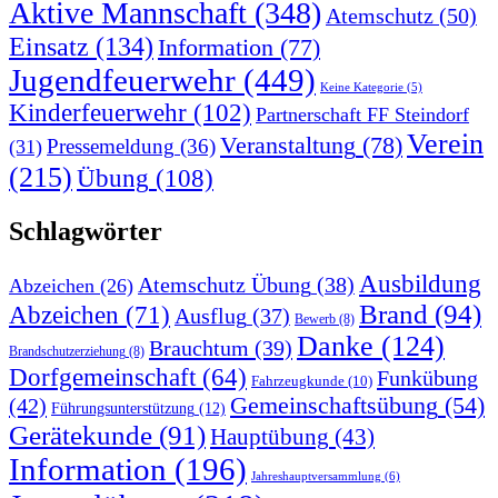
Aktive Mannschaft
(348)
Atemschutz
(50)
Einsatz
(134)
Information
(77)
Jugendfeuerwehr
(449)
Keine Kategorie
(5)
Kinderfeuerwehr
(102)
Partnerschaft FF Steindorf
Verein
Veranstaltung
(78)
Pressemeldung
(36)
(31)
(215)
Übung
(108)
Schlagwörter
Ausbildung
Atemschutz Übung
(38)
Abzeichen
(26)
Brand
(94)
Abzeichen
(71)
Ausflug
(37)
Bewerb
(8)
Danke
(124)
Brauchtum
(39)
Brandschutzerziehung
(8)
Dorfgemeinschaft
(64)
Funkübung
Fahrzeugkunde
(10)
Gemeinschaftsübung
(54)
(42)
Führungsunterstützung
(12)
Gerätekunde
(91)
Hauptübung
(43)
Information
(196)
Jahreshauptversammlung
(6)