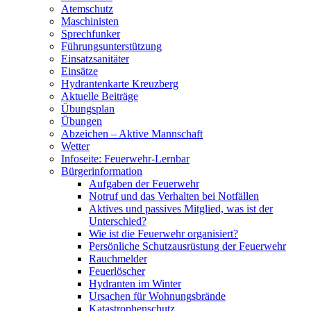
Atemschutz
Maschinisten
Sprechfunker
Führungsunterstützung
Einsatzsanitäter
Einsätze
Hydrantenkarte Kreuzberg
Aktuelle Beiträge
Übungsplan
Übungen
Abzeichen – Aktive Mannschaft
Wetter
Infoseite: Feuerwehr-Lernbar
Bürgerinformation
Aufgaben der Feuerwehr
Notruf und das Verhalten bei Notfällen
Aktives und passives Mitglied, was ist der
Unterschied?
Wie ist die Feuerwehr organisiert?
Persönliche Schutzausrüstung der Feuerwehr
Rauchmelder
Feuerlöscher
Hydranten im Winter
Ursachen für Wohnungsbrände
Katastrophenschutz