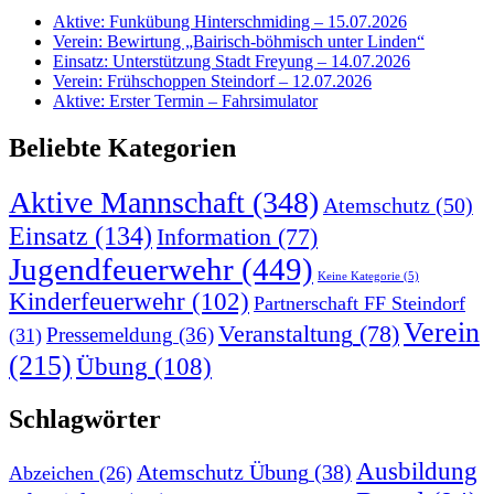
Aktive: Funkübung Hinterschmiding – 15.07.2026
Verein: Bewirtung „Bairisch-böhmisch unter Linden“
Einsatz: Unterstützung Stadt Freyung – 14.07.2026
Verein: Frühschoppen Steindorf – 12.07.2026
Aktive: Erster Termin – Fahrsimulator
Beliebte Kategorien
Aktive Mannschaft
(348)
Atemschutz
(50)
Einsatz
(134)
Information
(77)
Jugendfeuerwehr
(449)
Keine Kategorie
(5)
Kinderfeuerwehr
(102)
Partnerschaft FF Steindorf
Verein
Veranstaltung
(78)
Pressemeldung
(36)
(31)
(215)
Übung
(108)
Schlagwörter
Ausbildung
Atemschutz Übung
(38)
Abzeichen
(26)