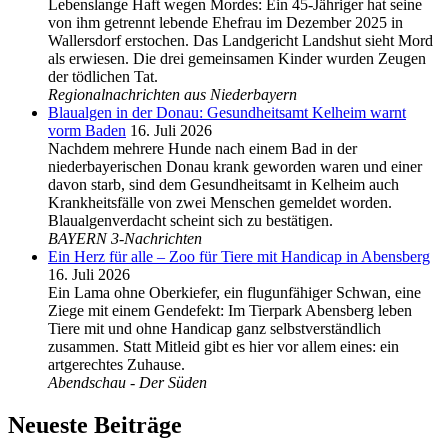
Lebenslange Haft wegen Mordes: Ein 45-Jähriger hat seine
von ihm getrennt lebende Ehefrau im Dezember 2025 in
Wallersdorf erstochen. Das Landgericht Landshut sieht Mord
als erwiesen. Die drei gemeinsamen Kinder wurden Zeugen
der tödlichen Tat.
Regionalnachrichten aus Niederbayern
Blaualgen in der Donau: Gesundheitsamt Kelheim warnt
vorm Baden
16. Juli 2026
Nachdem mehrere Hunde nach einem Bad in der
niederbayerischen Donau krank geworden waren und einer
davon starb, sind dem Gesundheitsamt in Kelheim auch
Krankheitsfälle von zwei Menschen gemeldet worden.
Blaualgenverdacht scheint sich zu bestätigen.
BAYERN 3-Nachrichten
Ein Herz für alle – Zoo für Tiere mit Handicap in Abensberg
16. Juli 2026
Ein Lama ohne Oberkiefer, ein flugunfähiger Schwan, eine
Ziege mit einem Gendefekt: Im Tierpark Abensberg leben
Tiere mit und ohne Handicap ganz selbstverständlich
zusammen. Statt Mitleid gibt es hier vor allem eines: ein
artgerechtes Zuhause.
Abendschau - Der Süden
Neueste Beiträge