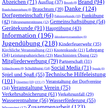
Brand
(94)
Abzeichen
(71)
Ausflug
(37)
Bewerb
(8)
Danke
(124)
Brauchtum
(39)
Brandschutzerziehung
(8)
Dorfgemeinschaft
(64)
Funkübung
Fahrzeugkunde
(10)
Gemeinschaftsübung
(54)
(42)
Führungsunterstützung
(12)
Gerätekunde
(91)
Hauptübung
(43)
Information
(196)
Jahreshauptversammlung
(6)
Jugendübung
(218)
Kinderfeuerwehr
(35)
Lehrgang
Kirchliche Veranstaltung
(21)
Knotenkunde
(21)
(34)
Leistungsabzeichen
(23)
Maschinisten Übung
(22)
Mitgliederwerbung
(79)
Partnerschaft
(31)
Social Media
(71)
Schulübung
(14)
Schlauchwagen
(8)
Spende
(6)
Technische Hilfeleistung
Spiel und Spaß
(55)
(101)
Veranstaltung der Dorfvereine
Unwetter
(10)
UVV
(7)
Veranstaltung Verein
(75)
(34)
Verkehrsabsicherung
(61)
Verkehrsunfall
(29)
Wasserentnahme
(56)
Wasserförderung
(55)
Zusammenarbeit
(123)
Wissenstest
(17)