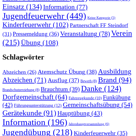
Einsatz
(134)
Information
(77)
Jugendfeuerwehr
(449)
Keine Kategorie
(5)
Kinderfeuerwehr
(102)
Partnerschaft FF Steindorf
Verein
Veranstaltung
(78)
Pressemeldung
(36)
(31)
(215)
Übung
(108)
Schlagwörter
Ausbildung
Atemschutz Übung
(38)
Abzeichen
(26)
Brand
(94)
Abzeichen
(71)
Ausflug
(37)
Bewerb
(8)
Danke
(124)
Brauchtum
(39)
Brandschutzerziehung
(8)
Dorfgemeinschaft
(64)
Funkübung
Fahrzeugkunde
(10)
Gemeinschaftsübung
(54)
(42)
Führungsunterstützung
(12)
Gerätekunde
(91)
Hauptübung
(43)
Information
(196)
Jahreshauptversammlung
(6)
Jugendübung
(218)
Kinderfeuerwehr
(35)