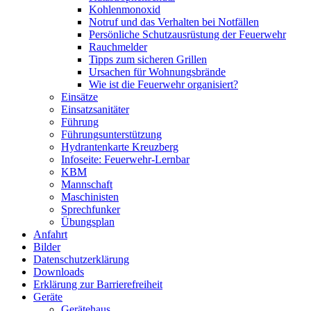
Kohlenmonoxid
Notruf und das Verhalten bei Notfällen
Persönliche Schutzausrüstung der Feuerwehr
Rauchmelder
Tipps zum sicheren Grillen
Ursachen für Wohnungsbrände
Wie ist die Feuerwehr organisiert?
Einsätze
Einsatzsanitäter
Führung
Führungsunterstützung
Hydrantenkarte Kreuzberg
Infoseite: Feuerwehr-Lernbar
KBM
Mannschaft
Maschinisten
Sprechfunker
Übungsplan
Anfahrt
Bilder
Datenschutzerklärung
Downloads
Erklärung zur Barriere­frei­heit
Geräte
Gerätehaus