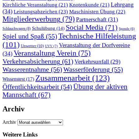
Lehrgang
Kirchliche Veranstaltung
(21)
Knotenkunde
(21)
(34)
Leistungsabzeichen
(23)
Maschinisten Übung
(22)
Mitgliederwerbung
(79)
Partnerschaft
(31)
Social Media
(71)
Schulübung
(14)
Schlauchwagen
(8)
Spende
(6)
Technische Hilfeleistung
Spiel und Spaß
(55)
(101)
Veranstaltung der Dorfvereine
Unwetter
(10)
UVV
(7)
Veranstaltung Verein
(75)
(34)
Verkehrsabsicherung
(61)
Verkehrsunfall
(29)
Wasserentnahme
(56)
Wasserförderung
(55)
Zusammenarbeit
(123)
Wissenstest
(17)
Übung der aktiven
Öffentlichkeitsarbeit
(54)
Mannschaft
(67)
Archiv
Archiv
Weitere Links