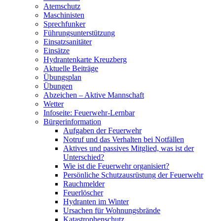
Atemschutz
Maschinisten
Sprechfunker
Führungsunterstützung
Einsatzsanitäter
Einsätze
Hydrantenkarte Kreuzberg
Aktuelle Beiträge
Übungsplan
Übungen
Abzeichen – Aktive Mannschaft
Wetter
Infoseite: Feuerwehr-Lernbar
Bürgerinformation
Aufgaben der Feuerwehr
Notruf und das Verhalten bei Notfällen
Aktives und passives Mitglied, was ist der
Unterschied?
Wie ist die Feuerwehr organisiert?
Persönliche Schutzausrüstung der Feuerwehr
Rauchmelder
Feuerlöscher
Hydranten im Winter
Ursachen für Wohnungsbrände
Katastrophenschutz