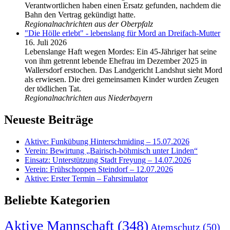
Verantwortlichen haben einen Ersatz gefunden, nachdem die
Bahn den Vertrag gekündigt hatte.
Regionalnachrichten aus der Oberpfalz
"Die Hölle erlebt" - lebenslang für Mord an Dreifach-Mutter
16. Juli 2026
Lebenslange Haft wegen Mordes: Ein 45-Jähriger hat seine
von ihm getrennt lebende Ehefrau im Dezember 2025 in
Wallersdorf erstochen. Das Landgericht Landshut sieht Mord
als erwiesen. Die drei gemeinsamen Kinder wurden Zeugen
der tödlichen Tat.
Regionalnachrichten aus Niederbayern
Neueste Beiträge
Aktive: Funkübung Hinterschmiding – 15.07.2026
Verein: Bewirtung „Bairisch-böhmisch unter Linden“
Einsatz: Unterstützung Stadt Freyung – 14.07.2026
Verein: Frühschoppen Steindorf – 12.07.2026
Aktive: Erster Termin – Fahrsimulator
Beliebte Kategorien
Aktive Mannschaft
(348)
Atemschutz
(50)