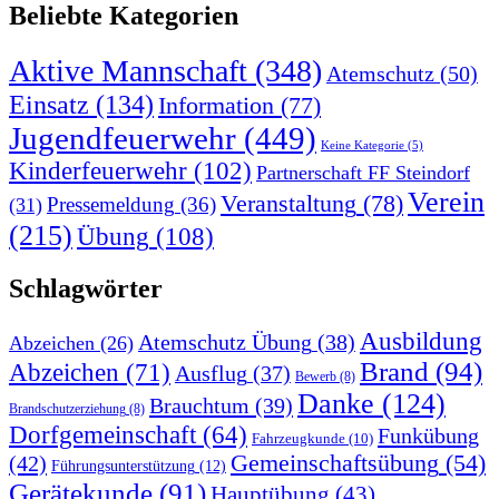
Beliebte Kategorien
Aktive Mannschaft
(348)
Atemschutz
(50)
Einsatz
(134)
Information
(77)
Jugendfeuerwehr
(449)
Keine Kategorie
(5)
Kinderfeuerwehr
(102)
Partnerschaft FF Steindorf
Verein
Veranstaltung
(78)
Pressemeldung
(36)
(31)
(215)
Übung
(108)
Schlagwörter
Ausbildung
Atemschutz Übung
(38)
Abzeichen
(26)
Brand
(94)
Abzeichen
(71)
Ausflug
(37)
Bewerb
(8)
Danke
(124)
Brauchtum
(39)
Brandschutzerziehung
(8)
Dorfgemeinschaft
(64)
Funkübung
Fahrzeugkunde
(10)
Gemeinschaftsübung
(54)
(42)
Führungsunterstützung
(12)
Gerätekunde
(91)
Hauptübung
(43)