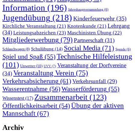
Information
(196)
Jahreshauptversammlung
(6)
Jugendübung
(218)
Kinderfeuerwehr
(35)
Lehrgang
Kirchliche Veranstaltung
(21)
Knotenkunde
(21)
(34)
Leistungsabzeichen
(23)
Maschinisten Übung
(22)
Mitgliederwerbung
(79)
Partnerschaft
(31)
Social Media
(71)
Schulübung
(14)
Schlauchwagen
(8)
Spende
(6)
Technische Hilfeleistung
Spiel und Spaß
(55)
(101)
Veranstaltung der Dorfvereine
Unwetter
(10)
UVV
(7)
Veranstaltung Verein
(75)
(34)
Verkehrsabsicherung
(61)
Verkehrsunfall
(29)
Wasserentnahme
(56)
Wasserförderung
(55)
Zusammenarbeit
(123)
Wissenstest
(17)
Übung der aktiven
Öffentlichkeitsarbeit
(54)
Mannschaft
(67)
Archiv