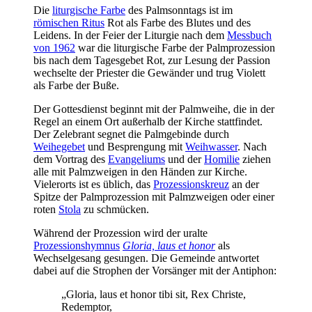
Die
liturgische Farbe
des Palmsonntags ist im
römischen Ritus
Rot als Farbe des Blutes und des
Leidens. In der Feier der Liturgie nach dem
Messbuch
von 1962
war die liturgische Farbe der Palmprozession
bis nach dem Tagesgebet Rot, zur Lesung der Passion
wechselte der Priester die Gewänder und trug Violett
als Farbe der Buße.
Der Gottesdienst beginnt mit der Palmweihe, die in der
Regel an einem Ort außerhalb der Kirche stattfindet.
Der Zelebrant segnet die Palmgebinde durch
Weihegebet
und Besprengung mit
Weihwasser
. Nach
dem Vortrag des
Evangeliums
und der
Homilie
ziehen
alle mit Palmzweigen in den Händen zur Kirche.
Vielerorts ist es üblich, das
Prozessionskreuz
an der
Spitze der Palmprozession mit Palmzweigen oder einer
roten
Stola
zu schmücken.
Während der Prozession wird der uralte
Prozessionshymnus
Gloria, laus et honor
als
Wechselgesang gesungen. Die Gemeinde antwortet
dabei auf die Strophen der Vorsänger mit der Antiphon:
„Gloria, laus et honor tibi sit, Rex Christe,
Redemptor,