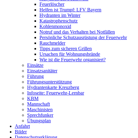
Feuerlöscher
Helfen ist Trumpf: LFV Bayern
Hydranten im Winter
Katastrophenschutz
Kohlenmonoxid
Notruf und das Verhalten bei Notfällen
Persönliche Schutzausrüstung der Feuerwehr
Rauchmelder
Tipps zum sicheren Grillen
Ursachen für Wohnungsbrände
Wie ist die Feuerwehr organisiert?
Einsätze
Einsatzsanitäter
Führung
Führungsunterstützung
Hydrantenkarte Kreuzberg
Infoseite: Feuerwehr-Lernbar
KBM
Mannschaft
Maschinisten
Sprechfunker
Übungsplan
Anfahrt
Bilder
Datenschutzerklärung