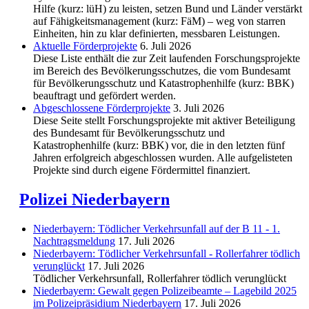
Hilfe (kurz: lüH) zu leisten, setzen Bund und Länder verstärkt
auf Fähigkeitsmanagement (kurz: FäM) – weg von starren
Einheiten, hin zu klar definierten, messbaren Leistungen.
Aktuelle Förderprojekte
6. Juli 2026
Diese Liste enthält die zur Zeit laufenden Forschungsprojekte
im Bereich des Be­völkerungs­schutzes, die vom Bundesamt
für Bevölkerungsschutz und Katastrophenhilfe (kurz: BBK)
beauftragt und gefördert werden.
Abgeschlos­sene Förderprojekte
3. Juli 2026
Diese Seite stellt Forschungsprojekte mit aktiver Beteiligung
des Bundesamt für Bevölkerungsschutz und
Katastrophenhilfe (kurz: BBK) vor, die in den letzten fünf
Jahren erfolgreich abgeschlossen wurden. Alle aufgelisteten
Projekte sind durch eigene Fördermittel finanziert.
Polizei Niederbayern
Niederbayern: Tödlicher Verkehrsunfall auf der B 11 - 1.
Nachtragsmeldung
17. Juli 2026
Niederbayern: Tödlicher Verkehrsunfall - Rollerfahrer tödlich
verunglückt
17. Juli 2026
Tödlicher Verkehrsunfall, Rollerfahrer tödlich verunglückt
Niederbayern: Gewalt gegen Polizeibeamte – Lagebild 2025
im Polizeipräsidium Niederbayern
17. Juli 2026