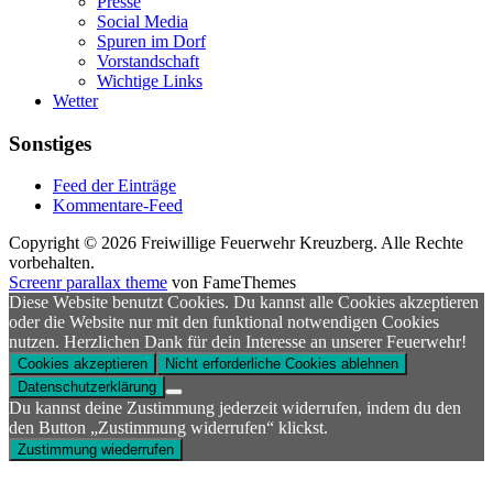
Presse
Social Media
Spuren im Dorf
Vorstandschaft
Wichtige Links
Wetter
Sonstiges
Feed der Einträge
Kommentare-Feed
Copyright © 2026 Freiwillige Feuerwehr Kreuzberg. Alle Rechte
vorbehalten.
Screenr parallax theme
von FameThemes
Diese Website benutzt Cookies. Du kannst alle Cookies akzeptieren
oder die Website nur mit den funktional notwendigen Cookies
nutzen. Herzlichen Dank für dein Interesse an unserer Feuerwehr!
Cookies akzeptieren
Nicht erforderliche Cookies ablehnen
Datenschutzerklärung
Du kannst deine Zustimmung jederzeit widerrufen, indem du den
den Button „Zustimmung widerrufen“ klickst.
Zustimmung wiederrufen