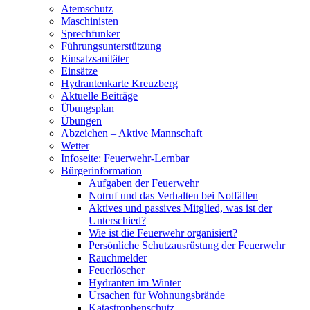
Atemschutz
Maschinisten
Sprechfunker
Führungsunterstützung
Einsatzsanitäter
Einsätze
Hydrantenkarte Kreuzberg
Aktuelle Beiträge
Übungsplan
Übungen
Abzeichen – Aktive Mannschaft
Wetter
Infoseite: Feuerwehr-Lernbar
Bürgerinformation
Aufgaben der Feuerwehr
Notruf und das Verhalten bei Notfällen
Aktives und passives Mitglied, was ist der
Unterschied?
Wie ist die Feuerwehr organisiert?
Persönliche Schutzausrüstung der Feuerwehr
Rauchmelder
Feuerlöscher
Hydranten im Winter
Ursachen für Wohnungsbrände
Katastrophenschutz