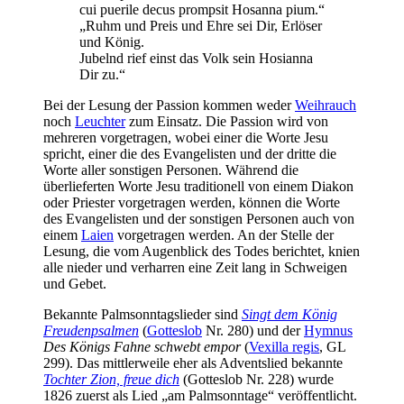
cui puerile decus prompsit Hosanna pium.“
„Ruhm und Preis und Ehre sei Dir, Erlöser
und König.
Jubelnd rief einst das Volk sein Hosianna
Dir zu.“
Bei der Lesung der Passion kommen weder
Weihrauch
noch
Leuchter
zum Einsatz. Die Passion wird von
mehreren vorgetragen, wobei einer die Worte Jesu
spricht, einer die des Evangelisten und der dritte die
Worte aller sonstigen Personen. Während die
überlieferten Worte Jesu traditionell von einem Diakon
oder Priester vorgetragen werden, können die Worte
des Evangelisten und der sonstigen Personen auch von
einem
Laien
vorgetragen werden. An der Stelle der
Lesung, die vom Augenblick des Todes berichtet, knien
alle nieder und verharren eine Zeit lang in Schweigen
und Gebet.
Bekannte Palmsonntagslieder sind
Singt dem König
Freudenpsalmen
(
Gotteslob
Nr. 280) und der
Hymnus
Des Königs Fahne schwebt empor
(
Vexilla regis
, GL
299). Das mittlerweile eher als Adventslied bekannte
Tochter Zion, freue dich
(Gotteslob Nr. 228) wurde
1826 zuerst als Lied „am Palmsonntage“ veröffentlicht.