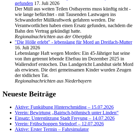
gefunden
17. Juli 2026
Der Müll aus weiten Teilen Ostbayerns muss künftig nicht -
wie lange befürchtet - mit Tausenden Lastwagen ins
Schwandorfer Müllkraftwerk gefahren werden. Die
Verantwortlichen haben einen Ersatz gefunden, nachdem die
Bahn den Vertrag gekündigt hatte.
Regionalnachrichten aus der Oberpfalz
"Die Hölle erlebt" - lebenslang für Mord an Dreifach-Mutter
16. Juli 2026
Lebenslange Haft wegen Mordes: Ein 45-Jähriger hat seine
von ihm getrennt lebende Ehefrau im Dezember 2025 in
Wallersdorf erstochen. Das Landgericht Landshut sieht Mord
als erwiesen. Die drei gemeinsamen Kinder wurden Zeugen
der tödlichen Tat.
Regionalnachrichten aus Niederbayern
Neueste Beiträge
Aktive: Funkübung Hinterschmiding – 15.07.2026
Verein: Bewirtung „Bairisch-böhmisch unter Linden“
Einsatz: Unterstützung Stadt Freyung – 14.07.2026
Verein: Frühschoppen Steindorf – 12.07.2026
Aktive: Erster Termin – Fahrsimulator