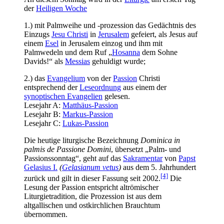
der
Heiligen Woche
1.) mit Palmweihe und -prozession das Gedächtnis des
Einzugs
Jesu Christi
in
Jerusalem
gefeiert, als Jesus auf
einem
Esel
in Jerusalem einzog und ihm mit
Palmwedeln und dem Ruf „
Hosanna
dem Sohne
Davids!“ als
Messias
gehuldigt wurde;
2.) das
Evangelium
von der
Passion
Christi
entsprechend der
Leseordnung
aus einem der
synoptischen Evangelien
gelesen.
Lesejahr A:
Matthäus-Passion
Lesejahr B:
Markus-Passion
Lesejahr C:
Lukas-Passion
Die heutige liturgische Bezeichnung
Dominica in
palmis de Passione Domini
, übersetzt „Palm- und
Passionssonntag“, geht auf das
Sakramentar
von
Papst
Gelasius I.
(
Gelasianum vetus
)
aus dem 5. Jahrhundert
[4]
zurück und gilt in dieser Fassung seit 2002.
Die
Lesung der Passion entspricht altrömischer
Liturgietradition, die Prozession ist aus dem
altgallischen und ostkirchlichen Brauchtum
übernommen.