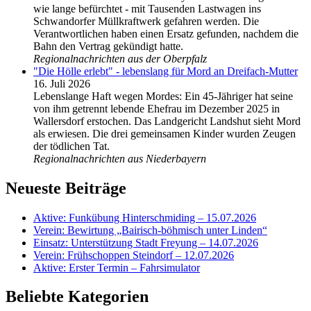
wie lange befürchtet - mit Tausenden Lastwagen ins
Schwandorfer Müllkraftwerk gefahren werden. Die
Verantwortlichen haben einen Ersatz gefunden, nachdem die
Bahn den Vertrag gekündigt hatte.
Regionalnachrichten aus der Oberpfalz
"Die Hölle erlebt" - lebenslang für Mord an Dreifach-Mutter
16. Juli 2026
Lebenslange Haft wegen Mordes: Ein 45-Jähriger hat seine
von ihm getrennt lebende Ehefrau im Dezember 2025 in
Wallersdorf erstochen. Das Landgericht Landshut sieht Mord
als erwiesen. Die drei gemeinsamen Kinder wurden Zeugen
der tödlichen Tat.
Regionalnachrichten aus Niederbayern
Neueste Beiträge
Aktive: Funkübung Hinterschmiding – 15.07.2026
Verein: Bewirtung „Bairisch-böhmisch unter Linden“
Einsatz: Unterstützung Stadt Freyung – 14.07.2026
Verein: Frühschoppen Steindorf – 12.07.2026
Aktive: Erster Termin – Fahrsimulator
Beliebte Kategorien