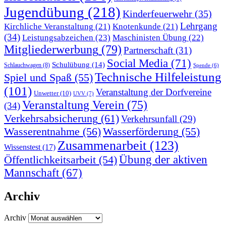
Jugendübung
(218)
Kinderfeuerwehr
(35)
Lehrgang
Kirchliche Veranstaltung
(21)
Knotenkunde
(21)
(34)
Leistungsabzeichen
(23)
Maschinisten Übung
(22)
Mitgliederwerbung
(79)
Partnerschaft
(31)
Social Media
(71)
Schulübung
(14)
Schlauchwagen
(8)
Spende
(6)
Technische Hilfeleistung
Spiel und Spaß
(55)
(101)
Veranstaltung der Dorfvereine
Unwetter
(10)
UVV
(7)
Veranstaltung Verein
(75)
(34)
Verkehrsabsicherung
(61)
Verkehrsunfall
(29)
Wasserentnahme
(56)
Wasserförderung
(55)
Zusammenarbeit
(123)
Wissenstest
(17)
Übung der aktiven
Öffentlichkeitsarbeit
(54)
Mannschaft
(67)
Archiv
Archiv