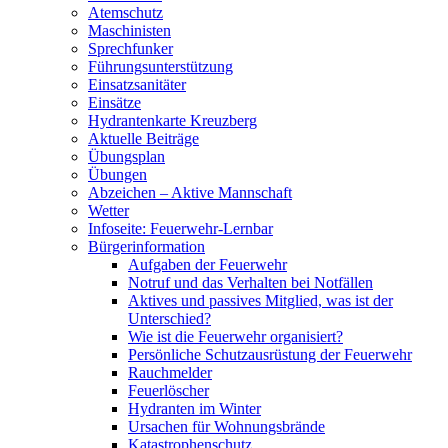
Atemschutz
Maschinisten
Sprechfunker
Führungsunterstützung
Einsatzsanitäter
Einsätze
Hydrantenkarte Kreuzberg
Aktuelle Beiträge
Übungsplan
Übungen
Abzeichen – Aktive Mannschaft
Wetter
Infoseite: Feuerwehr-Lernbar
Bürgerinformation
Aufgaben der Feuerwehr
Notruf und das Verhalten bei Notfällen
Aktives und passives Mitglied, was ist der
Unterschied?
Wie ist die Feuerwehr organisiert?
Persönliche Schutzausrüstung der Feuerwehr
Rauchmelder
Feuerlöscher
Hydranten im Winter
Ursachen für Wohnungsbrände
Katastrophenschutz