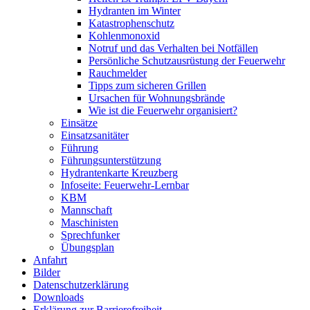
Hydranten im Winter
Katastrophenschutz
Kohlenmonoxid
Notruf und das Verhalten bei Notfällen
Persönliche Schutzausrüstung der Feuerwehr
Rauchmelder
Tipps zum sicheren Grillen
Ursachen für Wohnungsbrände
Wie ist die Feuerwehr organisiert?
Einsätze
Einsatzsanitäter
Führung
Führungsunterstützung
Hydrantenkarte Kreuzberg
Infoseite: Feuerwehr-Lernbar
KBM
Mannschaft
Maschinisten
Sprechfunker
Übungsplan
Anfahrt
Bilder
Datenschutzerklärung
Downloads
Erklärung zur Barriere­frei­heit