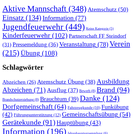
Aktive Mannschaft
(348)
Atemschutz
(50)
Einsatz
(134)
Information
(77)
Jugendfeuerwehr
(449)
Keine Kategorie
(5)
Kinderfeuerwehr
(102)
Partnerschaft FF Steindorf
Verein
Veranstaltung
(78)
Pressemeldung
(36)
(31)
(215)
Übung
(108)
Schlagwörter
Ausbildung
Atemschutz Übung
(38)
Abzeichen
(26)
Brand
(94)
Abzeichen
(71)
Ausflug
(37)
Bewerb
(8)
Danke
(124)
Brauchtum
(39)
Brandschutzerziehung
(8)
Dorfgemeinschaft
(64)
Funkübung
Fahrzeugkunde
(10)
Gemeinschaftsübung
(54)
(42)
Führungsunterstützung
(12)
Gerätekunde
(91)
Hauptübung
(43)
Information
(196)
Jahreshauptversammlung
(6)