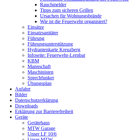
Rauchmelder
Tipps zum sicheren Grillen
Ursachen für Wohnungsbrände
Wie ist die Feuerwehr organisiert?
Einsätze
Einsatzsanitäter
Führung
Führungsunterstützung
Hydrantenkarte Kreuzberg
Infoseite: Feuerwehr-Lernbar
KBM
Mannschaft
Maschinisten
Sprechfunker
Übungsplan
Anfahrt
Bilder
Datenschutzerklärung
Downloads
Erklärung zur Barriere­frei­heit
Geräte
Gerätehaus
MTW Garage
Unser LF 10/6
Unser MTW