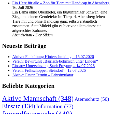
Ein Herz für alle – Zoo für Tiere mit Handicap in Abensberg
16. Juli 2026
Ein Lama ohne Oberkiefer, ein flugunfähiger Schwan, eine
Ziege mit einem Gendefekt: Im Tierpark Abensberg leben
Tiere mit und ohne Handicap ganz selbstverständlich
zusammen. Statt Mitleid gibt es hier vor allem eines: ein
artgerechtes Zuhause.
Abendschau - Der Süden
Neueste Beiträge
Aktive: Funkübung Hinterschmiding – 15.07.2026
Verein: Bewirtung „Bairisch-böhmisch unter Linden“
Einsatz: Unterstützung Stadt Freyung – 14.07.2026
Verein: Frühschoppen Steindorf – 12.07.2026
Aktive: Erster Termin – Fahrsimulator
Beliebte Kategorien
Aktive Mannschaft
(348)
Atemschutz
(50)
Einsatz
(134)
Information
(77)
Jugendfeuerwehr
(449)