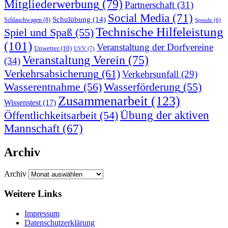
Mitgliederwerbung
(79)
Partnerschaft
(31)
Social Media
(71)
Schulübung
(14)
Schlauchwagen
(8)
Spende
(6)
Technische Hilfeleistung
Spiel und Spaß
(55)
(101)
Veranstaltung der Dorfvereine
Unwetter
(10)
UVV
(7)
Veranstaltung Verein
(75)
(34)
Verkehrsabsicherung
(61)
Verkehrsunfall
(29)
Wasserentnahme
(56)
Wasserförderung
(55)
Zusammenarbeit
(123)
Wissenstest
(17)
Übung der aktiven
Öffentlichkeitsarbeit
(54)
Mannschaft
(67)
Archiv
Archiv
Weitere Links
Impressum
Datenschutzerklärung