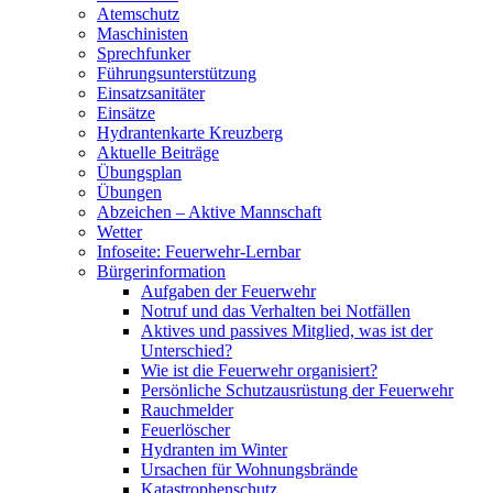
Atemschutz
Maschinisten
Sprechfunker
Führungsunterstützung
Einsatzsanitäter
Einsätze
Hydrantenkarte Kreuzberg
Aktuelle Beiträge
Übungsplan
Übungen
Abzeichen – Aktive Mannschaft
Wetter
Infoseite: Feuerwehr-Lernbar
Bürgerinformation
Aufgaben der Feuerwehr
Notruf und das Verhalten bei Notfällen
Aktives und passives Mitglied, was ist der
Unterschied?
Wie ist die Feuerwehr organisiert?
Persönliche Schutzausrüstung der Feuerwehr
Rauchmelder
Feuerlöscher
Hydranten im Winter
Ursachen für Wohnungsbrände
Katastrophenschutz