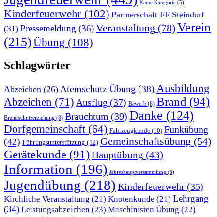
Keine Kategorie
(5)
Kinderfeuerwehr
(102)
Partnerschaft FF Steindorf
Verein
Veranstaltung
(78)
Pressemeldung
(36)
(31)
(215)
Übung
(108)
Schlagwörter
Ausbildung
Atemschutz Übung
(38)
Abzeichen
(26)
Brand
(94)
Abzeichen
(71)
Ausflug
(37)
Bewerb
(8)
Danke
(124)
Brauchtum
(39)
Brandschutzerziehung
(8)
Dorfgemeinschaft
(64)
Funkübung
Fahrzeugkunde
(10)
Gemeinschaftsübung
(54)
(42)
Führungsunterstützung
(12)
Gerätekunde
(91)
Hauptübung
(43)
Information
(196)
Jahreshauptversammlung
(6)
Jugendübung
(218)
Kinderfeuerwehr
(35)
Lehrgang
Kirchliche Veranstaltung
(21)
Knotenkunde
(21)
(34)
Leistungsabzeichen
(23)
Maschinisten Übung
(22)