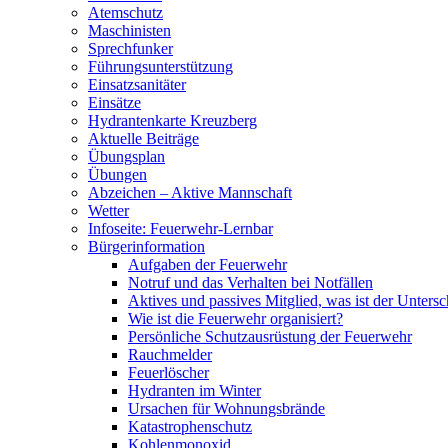
Atemschutz
Maschinisten
Sprechfunker
Führungsunterstützung
Einsatzsanitäter
Einsätze
Hydrantenkarte Kreuzberg
Aktuelle Beiträge
Übungsplan
Übungen
Abzeichen – Aktive Mannschaft
Wetter
Infoseite: Feuerwehr-Lernbar
Bürgerinformation
Aufgaben der Feuerwehr
Notruf und das Verhalten bei Notfällen
Aktives und passives Mitglied, was ist der Untersc
Wie ist die Feuerwehr organisiert?
Persönliche Schutzausrüstung der Feuerwehr
Rauchmelder
Feuerlöscher
Hydranten im Winter
Ursachen für Wohnungsbrände
Katastrophenschutz
Kohlenmonoxid