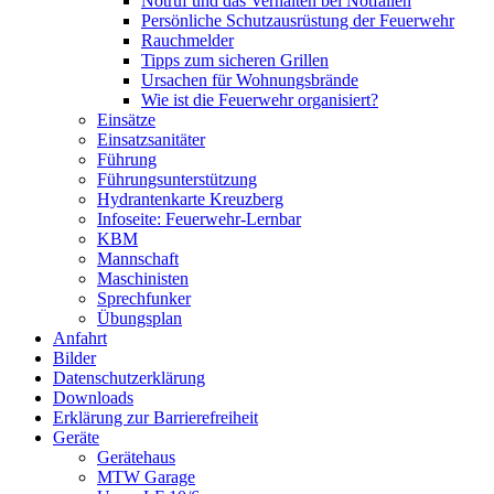
Notruf und das Verhalten bei Notfällen
Persönliche Schutzausrüstung der Feuerwehr
Rauchmelder
Tipps zum sicheren Grillen
Ursachen für Wohnungsbrände
Wie ist die Feuerwehr organisiert?
Einsätze
Einsatzsanitäter
Führung
Führungsunterstützung
Hydrantenkarte Kreuzberg
Infoseite: Feuerwehr-Lernbar
KBM
Mannschaft
Maschinisten
Sprechfunker
Übungsplan
Anfahrt
Bilder
Datenschutzerklärung
Downloads
Erklärung zur Barriere­frei­heit
Geräte
Gerätehaus
MTW Garage