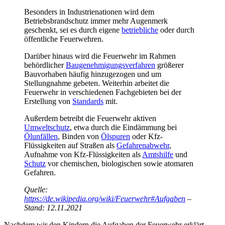
Besonders in Industrienationen wird dem
Betriebsbrandschutz immer mehr Augenmerk
geschenkt, sei es durch eigene
betriebliche
oder durch
öffentliche Feuerwehren.
Darüber hinaus wird die Feuerwehr im Rahmen
behördlicher
Baugenehmigungsverfahren
größerer
Bauvorhaben häufig hinzugezogen und um
Stellungnahme gebeten. Weiterhin arbeitet die
Feuerwehr in verschiedenen Fachgebieten bei der
Erstellung von
Standards
mit.
Außerdem betreibt die Feuerwehr aktiven
Umweltschutz
, etwa durch die Eindämmung bei
Ölunfällen
, Binden von
Ölspuren
oder Kfz-
Flüssigkeiten auf Straßen als
Gefahrenabwehr
,
Aufnahme von Kfz-Flüssigkeiten als
Amtshilfe
und
Schutz
vor chemischen, biologischen sowie atomaren
Gefahren.
Quelle:
https://de.wikipedia.org/wiki/Feuerwehr#Aufgaben
–
Stand: 12.11.2021
Nachdem wir den Kindern die Aufgaben der Feuerwehr erklärt