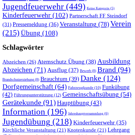
Jugendfeuerwehr
(449)
Keine Kategorie
(5)
Kinderfeuerwehr
(102)
Partnerschaft FF Steindorf
Verein
Veranstaltung
(78)
Pressemeldung
(36)
(31)
(215)
Übung
(108)
Schlagwörter
Ausbildung
Atemschutz Übung
(38)
Abzeichen
(26)
Brand
(94)
Abzeichen
(71)
Ausflug
(37)
Bewerb
(8)
Danke
(124)
Brauchtum
(39)
Brandschutzerziehung
(8)
Dorfgemeinschaft
(64)
Funkübung
Fahrzeugkunde
(10)
Gemeinschaftsübung
(54)
(42)
Führungsunterstützung
(12)
Gerätekunde
(91)
Hauptübung
(43)
Information
(196)
Jahreshauptversammlung
(6)
Jugendübung
(218)
Kinderfeuerwehr
(35)
Lehrgang
Kirchliche Veranstaltung
(21)
Knotenkunde
(21)