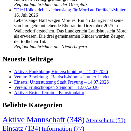
Regionalnachrichten aus der Oberpfalz
"Die Hölle erlebt" - lebenslang für Mord an Dreifach-Mutter
16. Juli 2026
Lebenslange Haft wegen Mordes: Ein 45-Jähriger hat seine
von ihm getrennt lebende Ehefrau im Dezember 2025 in
Wallersdorf erstochen. Das Landgericht Landshut sieht Mord
als erwiesen. Die drei gemeinsamen Kinder wurden Zeugen
der tödlichen Tat.
Regionalnachrichten aus Niederbayern
Neueste Beiträge
Aktive: Funkübung Hinterschmiding – 15.07.2026
Verein: Bewirtung „Bairisch-böhmisch unter Linden“
Einsatz: Unterstützung Stadt Freyung – 14.07.2026
Verein: Frühschoppen Steindorf – 12.07.2026
Aktive: Erster Termin – Fahrsimulator
Beliebte Kategorien
Aktive Mannschaft
(348)
Atemschutz
(50)
Einsatz
(134)
Information
(77)