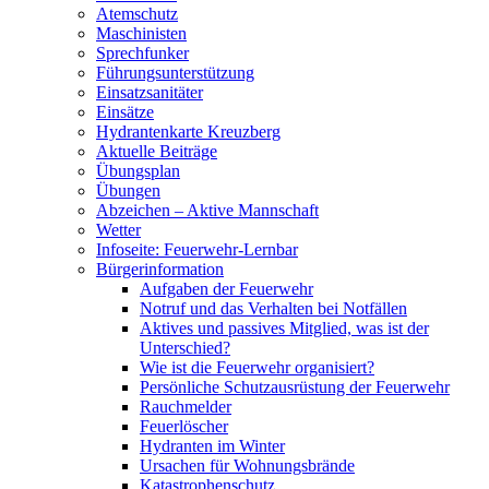
Atemschutz
Maschinisten
Sprechfunker
Führungsunterstützung
Einsatzsanitäter
Einsätze
Hydrantenkarte Kreuzberg
Aktuelle Beiträge
Übungsplan
Übungen
Abzeichen – Aktive Mannschaft
Wetter
Infoseite: Feuerwehr-Lernbar
Bürgerinformation
Aufgaben der Feuerwehr
Notruf und das Verhalten bei Notfällen
Aktives und passives Mitglied, was ist der
Unterschied?
Wie ist die Feuerwehr organisiert?
Persönliche Schutzausrüstung der Feuerwehr
Rauchmelder
Feuerlöscher
Hydranten im Winter
Ursachen für Wohnungsbrände
Katastrophenschutz