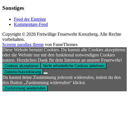
Sonstiges
Feed der Einträge
Kommentare-Feed
Copyright © 2026 Freiwillige Feuerwehr Kreuzberg. Alle Rechte
vorbehalten.
Screenr parallax theme
von FameThemes
Diese Website benutzt Cookies. Du kannst alle Cookies akzeptieren
oder die Website nur mit den funktional notwendigen Cookies
nutzen. Herzlichen Dank für dein Interesse an unserer Feuerwehr!
Cookies akzeptieren
Nicht erforderliche Cookies ablehnen
Datenschutzerklärung
Du kannst deine Zustimmung jederzeit widerrufen, indem du den
den Button „Zustimmung widerrufen“ klickst.
Zustimmung wiederrufen