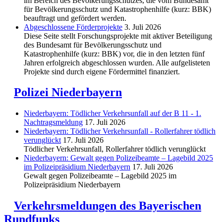
im Bereich des Be­völkerungs­schutzes, die vom Bundesamt
für Bevölkerungsschutz und Katastrophenhilfe (kurz: BBK)
beauftragt und gefördert werden.
Abgeschlos­sene Förderprojekte
3. Juli 2026
Diese Seite stellt Forschungsprojekte mit aktiver Beteiligung
des Bundesamt für Bevölkerungsschutz und
Katastrophenhilfe (kurz: BBK) vor, die in den letzten fünf
Jahren erfolgreich abgeschlossen wurden. Alle aufgelisteten
Projekte sind durch eigene Fördermittel finanziert.
Polizei Niederbayern
Niederbayern: Tödlicher Verkehrsunfall auf der B 11 - 1.
Nachtragsmeldung
17. Juli 2026
Niederbayern: Tödlicher Verkehrsunfall - Rollerfahrer tödlich
verunglückt
17. Juli 2026
Tödlicher Verkehrsunfall, Rollerfahrer tödlich verunglückt
Niederbayern: Gewalt gegen Polizeibeamte – Lagebild 2025
im Polizeipräsidium Niederbayern
17. Juli 2026
Gewalt gegen Polizeibeamte – Lagebild 2025 im
Polizeipräsidium Niederbayern
Verkehrsmeldungen des Bayerischen
Rundfunks