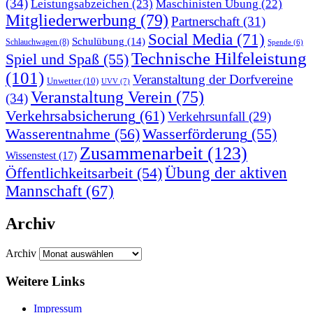
(34)
Leistungsabzeichen
(23)
Maschinisten Übung
(22)
Mitgliederwerbung
(79)
Partnerschaft
(31)
Social Media
(71)
Schulübung
(14)
Schlauchwagen
(8)
Spende
(6)
Technische Hilfeleistung
Spiel und Spaß
(55)
(101)
Veranstaltung der Dorfvereine
Unwetter
(10)
UVV
(7)
Veranstaltung Verein
(75)
(34)
Verkehrsabsicherung
(61)
Verkehrsunfall
(29)
Wasserentnahme
(56)
Wasserförderung
(55)
Zusammenarbeit
(123)
Wissenstest
(17)
Übung der aktiven
Öffentlichkeitsarbeit
(54)
Mannschaft
(67)
Archiv
Archiv
Weitere Links
Impressum