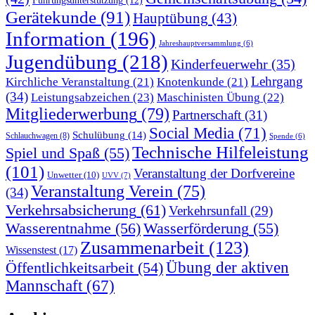
Führungsunterstützung
(12)
Gerätekunde
(91)
Hauptübung
(43)
Information
(196)
Jahreshauptversammlung
(6)
Jugendübung
(218)
Kinderfeuerwehr
(35)
Lehrgang
Kirchliche Veranstaltung
(21)
Knotenkunde
(21)
(34)
Leistungsabzeichen
(23)
Maschinisten Übung
(22)
Mitgliederwerbung
(79)
Partnerschaft
(31)
Social Media
(71)
Schulübung
(14)
Schlauchwagen
(8)
Spende
(6)
Technische Hilfeleistung
Spiel und Spaß
(55)
(101)
Veranstaltung der Dorfvereine
Unwetter
(10)
UVV
(7)
Veranstaltung Verein
(75)
(34)
Verkehrsabsicherung
(61)
Verkehrsunfall
(29)
Wasserentnahme
(56)
Wasserförderung
(55)
Zusammenarbeit
(123)
Wissenstest
(17)
Übung der aktiven
Öffentlichkeitsarbeit
(54)
Mannschaft
(67)