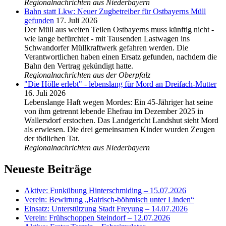
Regionalnachrichten aus Niederbayern
Bahn statt Lkw: Neuer Zugbetreiber für Ostbayerns Müll
gefunden
17. Juli 2026
Der Müll aus weiten Teilen Ostbayerns muss künftig nicht -
wie lange befürchtet - mit Tausenden Lastwagen ins
Schwandorfer Müllkraftwerk gefahren werden. Die
Verantwortlichen haben einen Ersatz gefunden, nachdem die
Bahn den Vertrag gekündigt hatte.
Regionalnachrichten aus der Oberpfalz
"Die Hölle erlebt" - lebenslang für Mord an Dreifach-Mutter
16. Juli 2026
Lebenslange Haft wegen Mordes: Ein 45-Jähriger hat seine
von ihm getrennt lebende Ehefrau im Dezember 2025 in
Wallersdorf erstochen. Das Landgericht Landshut sieht Mord
als erwiesen. Die drei gemeinsamen Kinder wurden Zeugen
der tödlichen Tat.
Regionalnachrichten aus Niederbayern
Neueste Beiträge
Aktive: Funkübung Hinterschmiding – 15.07.2026
Verein: Bewirtung „Bairisch-böhmisch unter Linden“
Einsatz: Unterstützung Stadt Freyung – 14.07.2026
Verein: Frühschoppen Steindorf – 12.07.2026