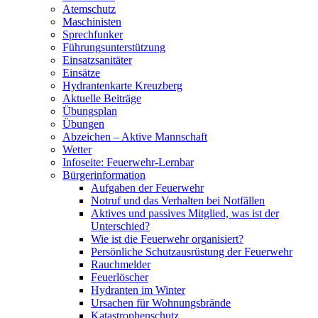
Atemschutz
Maschinisten
Sprechfunker
Führungsunterstützung
Einsatzsanitäter
Einsätze
Hydrantenkarte Kreuzberg
Aktuelle Beiträge
Übungsplan
Übungen
Abzeichen – Aktive Mannschaft
Wetter
Infoseite: Feuerwehr-Lernbar
Bürgerinformation
Aufgaben der Feuerwehr
Notruf und das Verhalten bei Notfällen
Aktives und passives Mitglied, was ist der
Unterschied?
Wie ist die Feuerwehr organisiert?
Persönliche Schutzausrüstung der Feuerwehr
Rauchmelder
Feuerlöscher
Hydranten im Winter
Ursachen für Wohnungsbrände
Katastrophenschutz