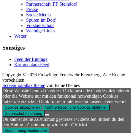
Partnerschaft: FF Steindorf
Presse
Social Media
Spuren im Dorf
Vorstandschaft
Wichtige Links
Wetter
Sonstiges
Feed der Einträge
Kommentare-Feed
Copyright © 2026 Freiwillige Feuerwehr Kreuzberg. Alle Rechte
vorbehalten.
Screenr parallax theme
von FameThemes
Diese Website benutzt Cookies. Du kannst alle Cookies akzeptieren
oder die Website nur mit den funktional notwendigen Cookies
nutzen. Herzlichen Dank für dein Interesse an unserer Feuerwehr!
Cookies akzeptieren
Nicht erforderliche Cookies ablehnen
Datenschutzerklärung
Du kannst deine Zustimmung jederzeit widerrufen, indem du den
den Button „Zustimmung widerrufen“ klickst.
Zustimmung wiederrufen