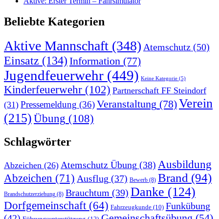
Aktive: Erster Termin – Fahrsimulator
Beliebte Kategorien
Aktive Mannschaft
(348)
Atemschutz
(50)
Einsatz
(134)
Information
(77)
Jugendfeuerwehr
(449)
Keine Kategorie
(5)
Kinderfeuerwehr
(102)
Partnerschaft FF Steindorf
Verein
Veranstaltung
(78)
Pressemeldung
(36)
(31)
(215)
Übung
(108)
Schlagwörter
Ausbildung
Atemschutz Übung
(38)
Abzeichen
(26)
Brand
(94)
Abzeichen
(71)
Ausflug
(37)
Bewerb
(8)
Danke
(124)
Brauchtum
(39)
Brandschutzerziehung
(8)
Dorfgemeinschaft
(64)
Funkübung
Fahrzeugkunde
(10)
Gemeinschaftsübung
(54)
(42)