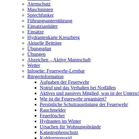
Atemschutz
Maschinisten
Sprechfunker
Führungsunterstützung
Einsatzsanitäter
Einsätze
Hydrantenkarte Kreuzberg
Aktuelle Beiträge
Übungsplan
Übungen
Abzeichen – Aktive Mannschaft
Wetter
Infoseite: Feuerwehr-Lernbar
Bürgerinformation
Aufgaben der Feuerwehr
Notruf und das Verhalten bei Notfällen
Aktives und passives Mitglied, was ist der Untersc
Wie ist die Feuerwehr organisiert?
Persönliche Schutzausrüstung der Feuerwehr
Rauchmelder
Feuerlöscher
Hydranten im Winter
Ursachen für Wohnungsbrände
Katastrophenschutz
Kohlenmonoxid