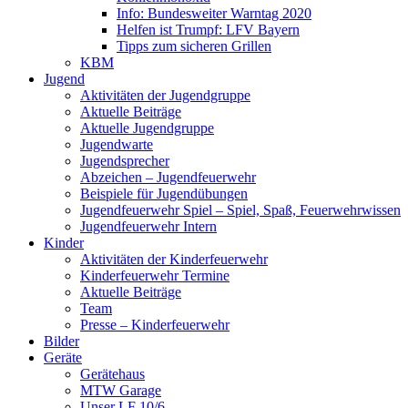
Info: Bundesweiter Warntag 2020
Helfen ist Trumpf: LFV Bayern
Tipps zum sicheren Grillen
KBM
Jugend
Aktivitäten der Jugendgruppe
Aktuelle Beiträge
Aktuelle Jugendgruppe
Jugendwarte
Jugendsprecher
Abzeichen – Jugendfeuerwehr
Beispiele für Jugendübungen
Jugendfeuerwehr Spiel – Spiel, Spaß, Feuerwehrwissen
Jugendfeuerwehr Intern
Kinder
Aktivitäten der Kinderfeuerwehr
Kinderfeuerwehr Termine
Aktuelle Beiträge
Team
Presse – Kinderfeuerwehr
Bilder
Geräte
Gerätehaus
MTW Garage
Unser LF 10/6