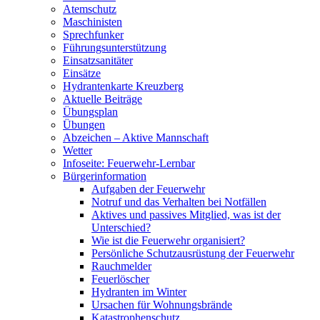
Atemschutz
Maschinisten
Sprechfunker
Führungsunterstützung
Einsatzsanitäter
Einsätze
Hydrantenkarte Kreuzberg
Aktuelle Beiträge
Übungsplan
Übungen
Abzeichen – Aktive Mannschaft
Wetter
Infoseite: Feuerwehr-Lernbar
Bürgerinformation
Aufgaben der Feuerwehr
Notruf und das Verhalten bei Notfällen
Aktives und passives Mitglied, was ist der
Unterschied?
Wie ist die Feuerwehr organisiert?
Persönliche Schutzausrüstung der Feuerwehr
Rauchmelder
Feuerlöscher
Hydranten im Winter
Ursachen für Wohnungsbrände
Katastrophenschutz