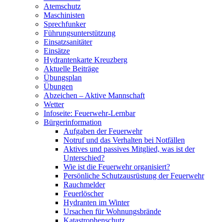
Atemschutz
Maschinisten
Sprechfunker
Führungsunterstützung
Einsatzsanitäter
Einsätze
Hydrantenkarte Kreuzberg
Aktuelle Beiträge
Übungsplan
Übungen
Abzeichen – Aktive Mannschaft
Wetter
Infoseite: Feuerwehr-Lernbar
Bürgerinformation
Aufgaben der Feuerwehr
Notruf und das Verhalten bei Notfällen
Aktives und passives Mitglied, was ist der
Unterschied?
Wie ist die Feuerwehr organisiert?
Persönliche Schutzausrüstung der Feuerwehr
Rauchmelder
Feuerlöscher
Hydranten im Winter
Ursachen für Wohnungsbrände
Katastrophenschutz