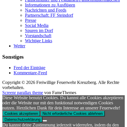
Informationen zu Ausflügen
Nachrichten und Feeds
Partnerschaft: FF Steindorf
Presse
Social Media
Spuren im Dorf
Vorstandschaft
Wichtige Links
Wetter
Sonstiges
Feed der Einträge
Kommentare-Feed
Copyright © 2026 Freiwillige Feuerwehr Kreuzberg. Alle Rechte
vorbehalten.
Screenr parallax theme
von FameThemes
Diese Website benutzt Cookies. Du kannst alle Cookies akzeptieren
oder die Website nur mit den funktional notwendigen Cookies
nutzen. Herzlichen Dank für dein Interesse an unserer Feuerwehr!
Cookies akzeptieren
Nicht erforderliche Cookies ablehnen
Datenschutzerklärung
Du kannst deine Zustimmung jederzeit widerrufen, indem du den