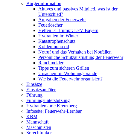
Bürgerinformation
Aktives und passives Mitglied, was ist der
Unterschied?
Aufgaben der Feuerwehr
Feuerlöscher
Helfen ist Trumpf: LFV Bayern
Hydranten im Winter
Katastrophenschutz
Kohlenmonoxid
Notruf und das Verhalten bei Notfällen
Persönliche Schutzausrüstung der Feuerwehr
Rauchmelder
Tipps zum sicheren Grillen
Ursachen für Wohnungsbrände
Wie ist die Feuerwehr organisiert?
Einsätze
Einsatzsanitäter
Führung
Führungsunterstützung
Hydrantenkarte Kreuzberg
Infoseite: Feuerwehr-Lernbar
KBM
Mannschaft
Maschinisten
Sprechfunker