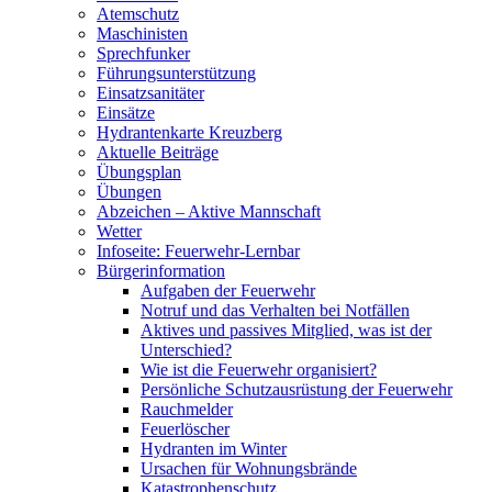
Atemschutz
Maschinisten
Sprechfunker
Führungsunterstützung
Einsatzsanitäter
Einsätze
Hydrantenkarte Kreuzberg
Aktuelle Beiträge
Übungsplan
Übungen
Abzeichen – Aktive Mannschaft
Wetter
Infoseite: Feuerwehr-Lernbar
Bürgerinformation
Aufgaben der Feuerwehr
Notruf und das Verhalten bei Notfällen
Aktives und passives Mitglied, was ist der
Unterschied?
Wie ist die Feuerwehr organisiert?
Persönliche Schutzausrüstung der Feuerwehr
Rauchmelder
Feuerlöscher
Hydranten im Winter
Ursachen für Wohnungsbrände
Katastrophenschutz