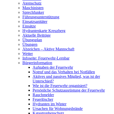
Atemschutz
Maschinisten
Sprechfunker
Führungsunterstützung
Einsatzsanitäter
Einsätze
Hydrantenkarte Kreuzberg
Aktuelle Beiträge
Übungsplan
Übungen
Abzeichen – Aktive Mannschaft
Wetter
Infoseite: Feuerwehr-Lernbar
Bürgerinformation
Aufgaben der Feuerwehr
Notruf und das Verhalten bei Notfällen
Aktives und passives Mitglied, was ist der
Unterschied?
Wie ist die Feuerwehr organisiert?
Persönliche Schutzausrüstung der Feuerwehr
Rauchmelder
Feuerlöscher
Hydranten im Winter
Ursachen für Wohnungsbrände
Katastrophenschutz