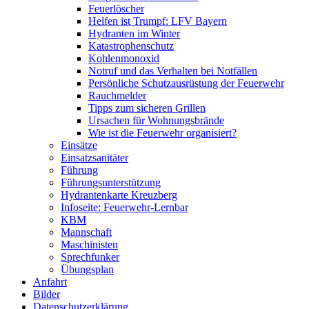
Feuerlöscher
Helfen ist Trumpf: LFV Bayern
Hydranten im Winter
Katastrophenschutz
Kohlenmonoxid
Notruf und das Verhalten bei Notfällen
Persönliche Schutzausrüstung der Feuerwehr
Rauchmelder
Tipps zum sicheren Grillen
Ursachen für Wohnungsbrände
Wie ist die Feuerwehr organisiert?
Einsätze
Einsatzsanitäter
Führung
Führungsunterstützung
Hydrantenkarte Kreuzberg
Infoseite: Feuerwehr-Lernbar
KBM
Mannschaft
Maschinisten
Sprechfunker
Übungsplan
Anfahrt
Bilder
Datenschutzerklärung